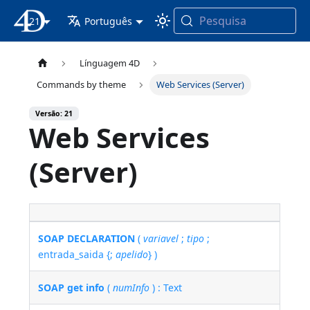
Pesquisa
21
Documentação 4D
Português
Línguagem 4D
Commands by theme
Web Services (Server)
Versão: 21
Web Services
(Server)
SOAP DECLARATION
(
variavel
;
tipo
;
entrada_saida {;
apelido
} )
SOAP get info
(
numInfo
) : Text