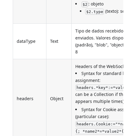
: objeto
$2
(texto): sempre
$2.type
Tipo de dados recebidos ou
enviados. Valores disponíveis:
dataType
Text
(padrão), "blob", "object". "tex
8
Headers of the WebSocket.
Syntax for standard key
assignment:
(
v
headers.*key*:=*value*
can be a Collection if the sam
headers
Object
appears multiple times)
Syntax for Cookie assignm
(particular case):
headers.Cookie:="*name*=
{; *name2*=*value2*{; ..