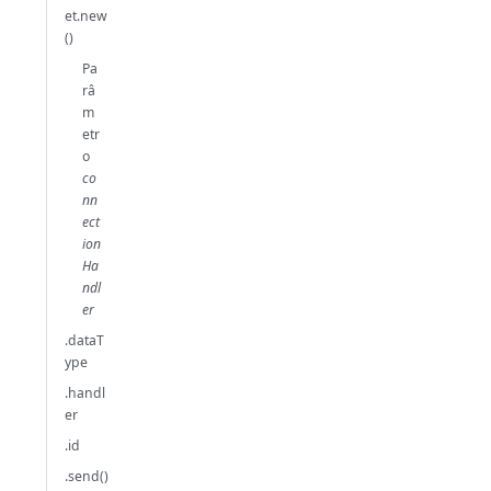
et.new
()
Pa
râ
m
etr
o
co
nn
ect
ion
Ha
ndl
er
.dataT
ype
.handl
er
.id
.send()