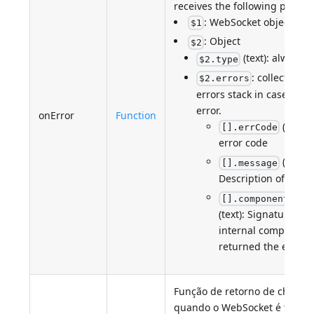
receives the following parame
: WebSocket object
$1
: Object
$2
(text): always "
$2.type
: collection o
$2.errors
errors stack in case of e
error.
onError
Function
(numbe
[].errCode
error code
(text):
[].message
Description of the 4
[].componentSign
(text): Signature of 
internal component
returned the error
Função de retorno de chama
quando o WebSocket é termi