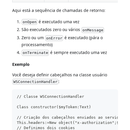
Aqui está a sequência de chamadas de retorno:
é executado uma vez
onOpen
São executados zero ou vários
onMessage
Zero ou um
é executado (pára o
onError
processamento)
é sempre executado uma vez
onTerminate
Exemplo
Você deseja definir cabeçalhos na classe usuário
:
WSConnectionHandler
// Classe WSConnectionHandler
Class constructor($myToken:Text)
// Criação dos cabeçalhos enviados ao servidor
This.headers:=New object("x-authorization";$myTo
// Definimos dois cookies