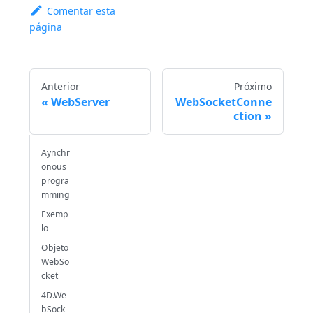
Comentar esta
página
Anterior
Próximo
WebServer
WebSocketConne
ction
Aynchr
onous
progra
mming
Exemp
lo
Objeto
WebSo
cket
4D.We
bSock