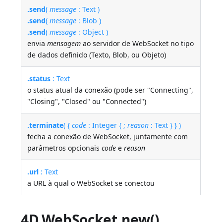
.send
(
message
: Text )
.send
(
message
: Blob )
.send
(
message
: Object )
envia
mensagem
ao servidor de WebSocket no tipo
de dados definido (Texto, Blob, ou Objeto)
.status
: Text
o status atual da conexão (pode ser "Connecting",
"Closing", "Closed" ou "Connected")
.terminate
( {
code
: Integer { ;
reason
: Text } } )
fecha a conexão de WebSocket, juntamente com
parâmetros opcionais
code
e
reason
.url
: Text
a URL à qual o WebSocket se conectou
4D.WebSocket.new()