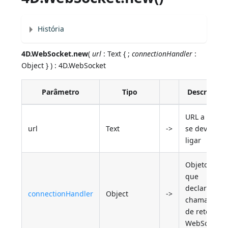
História
4D.WebSocket.new
(
url
: Text { ;
connectionHandler
:
Object } ) : 4D.WebSocket
Parâmetro
Tipo
Descrição
URL a que
url
Text
->
se deve
ligar
Objeto
que
declara as
connectionHandler
Object
->
chamadas
de retorno
WebSocket