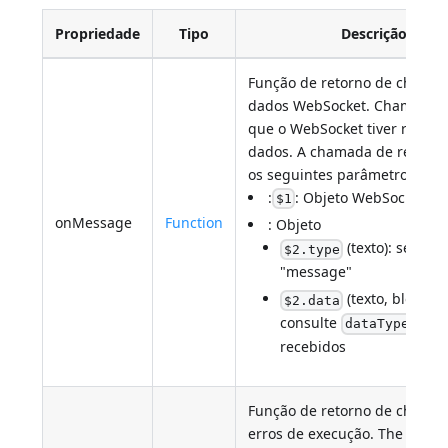
Propriedade
Tipo
Descrição
Função de retorno de chama
dados WebSocket. Chamado 
que o WebSocket tiver recebi
dados. A chamada de retorno
os seguintes parâmetros
:
: Objeto WebSocket
$1
$2
onMessage
Function
: Objeto
(texto): sempre
$2.type
"message"
(texto, blob ou 
$2.data
consulte
): Da
dataType
recebidos
Função de retorno de chama
erros de execução. The callba