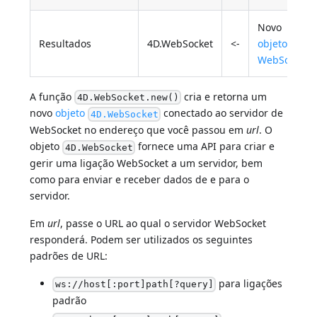
Novo
Resultados
4D.WebSocket
<-
objeto
WebSocket
A função
cria e retorna um
4D.WebSocket.new()
novo
objeto
conectado ao servidor de
4D.WebSocket
WebSocket no endereço que você passou em
url
. O
objeto
fornece uma API para criar e
4D.WebSocket
gerir uma ligação WebSocket a um servidor, bem
como para enviar e receber dados de e para o
servidor.
Em
url
, passe o URL ao qual o servidor WebSocket
responderá. Podem ser utilizados os seguintes
padrões de URL:
para ligações
ws://host[:port]path[?query]
padrão