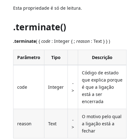
Esta propriedade é só de leitura.
.terminate()
.terminate
( {
code
: Integer { ;
reason
: Text } } )
Parâmetro
Tipo
Descrição
Código de estado
que explica porque
-
code
Integer
é que a ligação
>
está a ser
encerrada
O motivo pelo qual
-
reason
Text
a ligação está a
>
fechar