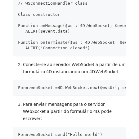
// WSConnectionHandler class
Class constructor
Function onMessage($ws : 4D.WebSocket; $event : 
   ALERT($event.data)
Function onTerminate($ws : 4D.WebSocket; $event 
   ALERT("Connection closed")
Conecte-se ao servidor WebSocket a partir de um
formulário 4D instanciando um 4D.WebSocket:
Form.webSocket:=4D.WebSocket.new($wssUrl; cs.WSC
Para enviar mensagens para o servidor
WebSocket a partir do formulário 4D, pode
escrever:
Form.webSocket.send("Hello world")