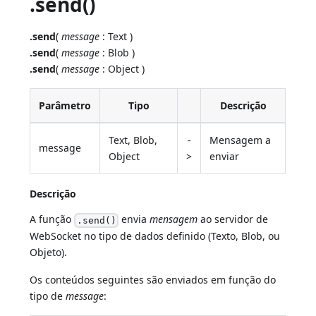
.send()
.send
(
message
: Text )
.send
(
message
: Blob )
.send
(
message
: Object )
Parâmetro
Tipo
Descrição
Text, Blob,
-
Mensagem a
message
Object
>
enviar
Descrição
A função
envia
mensagem
ao servidor de
.send()
WebSocket no tipo de dados definido (Texto, Blob, ou
Objeto).
Os conteúdos seguintes são enviados em função do
tipo de
message
: