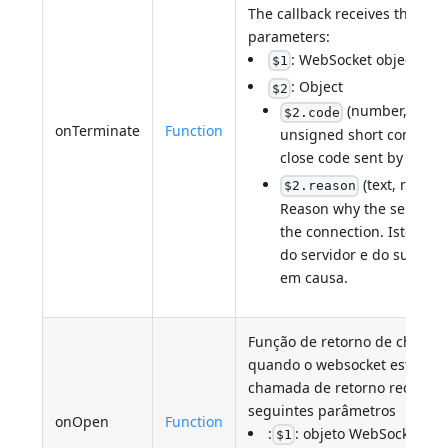
The callback receives the fol
parameters:
: WebSocket object
$1
: Object
$2
(number, read-o
$2.code
onTerminate
Function
unsigned short containi
close code sent by the se
(text, read-on
$2.reason
Reason why the server c
the connection. Isto é es
do servidor e do subprot
em causa.
Função de retorno de chama
quando o websocket está aber
chamada de retorno recebe o
seguintes parâmetros
onOpen
Function
:
: objeto WebSocket
$1