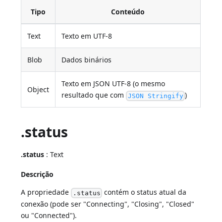
Tipo
Conteúdo
Text
Texto em UTF-8
Blob
Dados binários
Texto em JSON UTF-8 (o mesmo
Object
resultado que com
)
JSON Stringify
.status
.status
: Text
Descrição
A propriedade
contém o status atual da
.status
conexão (pode ser "Connecting", "Closing", "Closed"
ou "Connected").