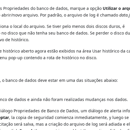
s Propriedades do banco de dados, marque a opção
Utilizar o ar
 abrir/novo arquivo. Por padrão, o arquivo de log é chamado
data.
na o local do arquivo. Se tiver pelo menos dois discos duros, é
 no disco que não tenha seu banco de dados. Se perder o disco d
o de histórico.
e histórico aberto agora estão exibidos na área Usar histórico da c
enu pop-up contendo a rota de histórico no disco.
e, o banco de dados deve estar em uma das situações abaixo:
anco de dados e ainda não foram realizadas mudanças nos dados.
 diálogo Propriedades de Banco de Dados, um diálogo de alerta inf
eptar
, la copia de seguridad comienza inmediatamente, y luego se 
icitação será salva, mas a criação do arquivo de log será adiada e e