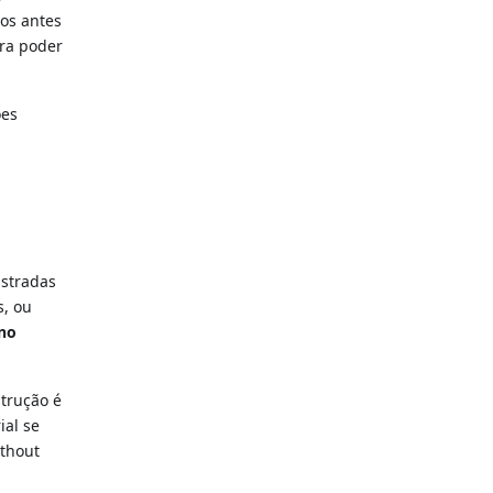
dos antes
ara poder
ões
istradas
s, ou
 no
trução é
ial se
ithout