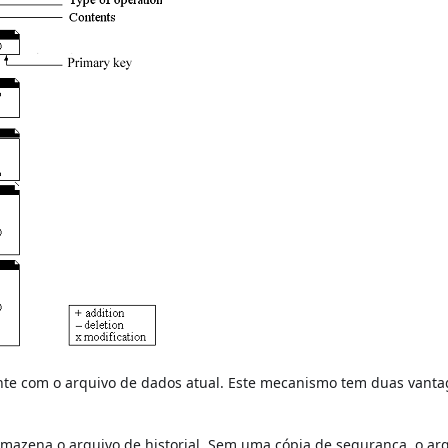
ente com o arquivo de dados atual. Este mecanismo tem duas vant
rmazena o arquivo de historial. Sem uma cópia de segurança, o ar