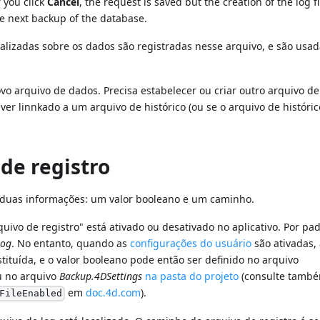
 you click
Cancel
, the request is saved but the creation of the log fi
he next backup of the database.
alizadas sobre os dados são registradas nesse arquivo, e são usa
ovo arquivo de dados. Precisa estabelecer ou criar outro arquivo de
ver linnkado a um arquivo de histórico (ou se o arquivo de históric
de registro
duas informações: um valor booleano e um caminho.
quivo de registro" está ativado ou desativado no aplicativo. Por pad
log
. No entanto, quando as
configurações do usuário
são ativadas,
tituída, e o valor booleano pode então ser definido no arquivo
 no arquivo
Backup.4DSettings
na pasta do projeto
(consulte tamb
em
doc.4d.com
).
FileEnabled