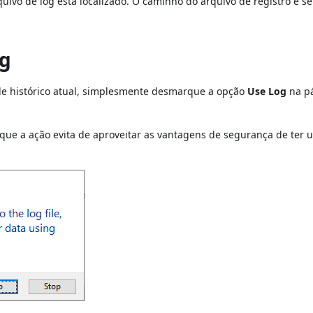
uivo de log está localizado. O caminho do arquivo de registro é 
og
 de histórico atual, simplesmente desmarque a opção
Use Log
na p
que a ação evita de aproveitar as vantagens de segurança de ter 