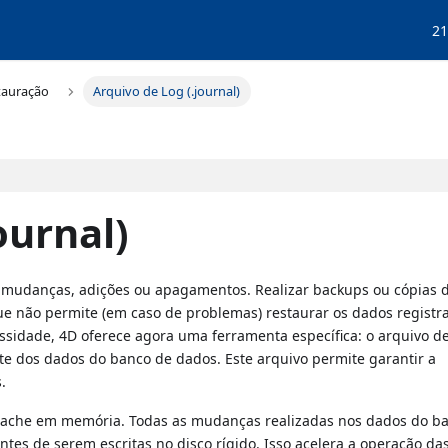
21
tauração
Arquivo de Log (.journal)
ournal)
 mudanças, adições ou apagamentos. Realizar backups ou cópias 
 não permite (em caso de problemas) restaurar os dados registr
ssidade, 4D oferece agora uma ferramenta específica: o arquivo de
e dos dados do banco de dados. Este arquivo permite garantir a
.
cache em memória. Todas as mudanças realizadas nos dados do b
s de serem escritas no disco rígido. Isso acelera a operação da