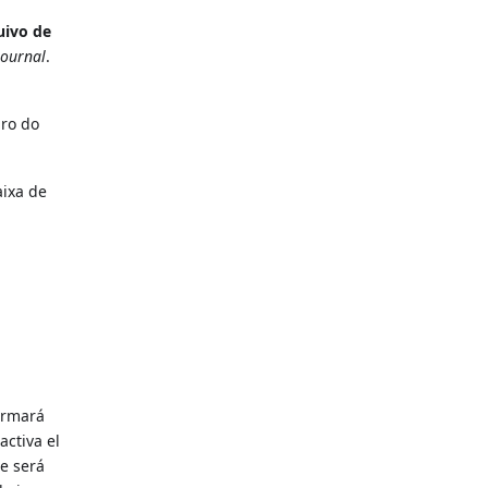
quivo de
journal
.
uro do
aixa de
ormará
activa el
le será