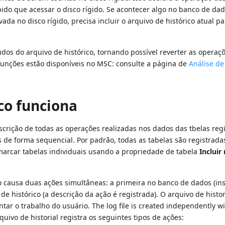
ido que acessar o disco rígido. Se acontecer algo no banco de da
 no disco rígido, precisa incluir o arquivo de histórico atual p
dos do arquivo de histórico, tornando possível reverter as operaç
funções estão disponíveis no MSC: consulte a página de
Análise de
co funciona
crição de todas as operações realizadas nos dados das tbelas reg
s de forma sequencial. Por padrão, todas as tabelas são registrada
smarcar tabelas individuais usando a propriedade de tabela
Incluir
 causa duas ações simultâneas: a primeira no banco de dados (ins
 histórico (a descrição da ação é registrada). O arquivo de histor
ar o trabalho do usuário. The log file is created independently w
uivo de historial registra os seguintes tipos de ações: