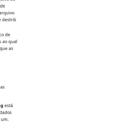
 de
arquivo
e destrói
co de
s ao qual
 que as
as
og
está
 dados
r um.