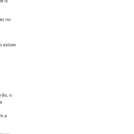
le is
das no
o estiver
rão, o
 a
ém a