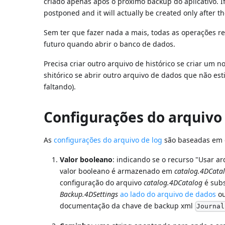
criado apenas após o próximo backup do aplicativo. If
postponed and it will actually be created only after t
Sem ter que fazer nada a mais, todas as operações re
futuro quando abrir o banco de dados.
Precisa criar outro arquivo de histórico se criar um n
shitórico se abrir outro arquivo de dados que não esti
faltando).
Configurações do arquivo 
As
configurações do arquivo de log
são baseadas em 
Valor booleano
: indicando se o recurso "Usar ar
valor booleano é armazenado em
catalog.4DCata
configuração do arquivo
catalog.4DCatalog
é subs
Backup.4DSettings
ao lado do arquivo de dados
ou
documentação da chave de backup xml
Journal