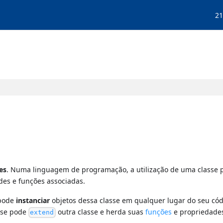
21
es
. Numa linguagem de programação, a utilização de uma classe 
es e funções associadas.
 pode
instanciar
objetos dessa classe em qualquer lugar do seu cód
asse pode
outra classe e herda suas
funções
e propriedade
extend