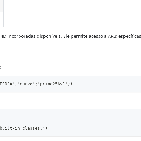
s 4D incorporadas disponíveis. Ele permite acesso a APIs específica
:
ECDSA";"curve";"prime256v1"))
built-in classes.")