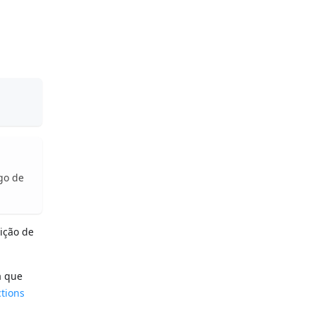
go de
nição de
a que
tions