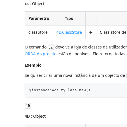
cs
: Object
Parâmetro
Tipo
classStore
4D.ClassStore
←
Class store d
O comando
devolve a loja de classes de utilizad
cs
ORDA do projeto
estão disponíveis. Ele retorna todas
Exemplo
Se quiser criar uma nova instância de um objecto de
$instance:=cs.myClass.new()
4D
4D
: Object