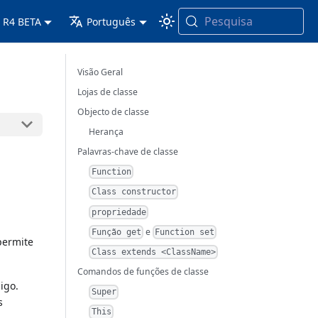
Pesquisa
 R4 BETA
Português
Visão Geral
Lojas de classe
Objecto de classe
Herança
Palavras-chave de classe
Function
Class constructor
propriedade
e
Função get
Function set
permite
Class extends <ClassName>
Comandos de funções de classe
igo.
Super
s
This