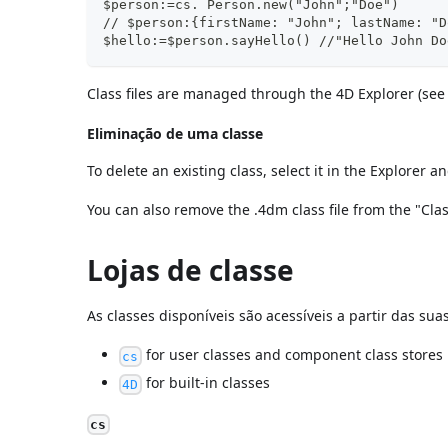
$person:=cs. Person.new("John";"Doe")
// $person:{firstName: "John"; lastName: "D
$hello:=$person.sayHello() //"Hello John Do
Class files are managed through the 4D Explorer (se
Eliminação de uma classe
To delete an existing class, select it in the Explorer a
You can also remove the .4dm class file from the "Clas
Lojas de classe
As classes disponíveis são acessíveis a partir das suas
for user classes and component class stores
cs
for built-in classes
4D
cs