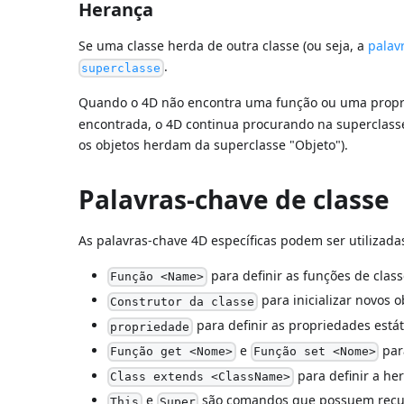
Herança
Se uma classe herda de outra classe (ou seja, a
palav
.
superclasse
Quando o 4D não encontra uma função ou uma propr
encontrada, o 4D continua procurando na superclasse
os objetos herdam da superclasse "Objeto").
Palavras-chave de classe
As palavras-chave 4D específicas podem ser utilizadas
para definir as funções de class
Função <Name>
para inicializar novos o
Construtor da classe
para definir as propriedades estát
propriedade
e
para
Função get <Nome>
Função set <Nome>
para definir a he
Class extends <ClassName>
e
são comandos que possuem recurs
This
Super