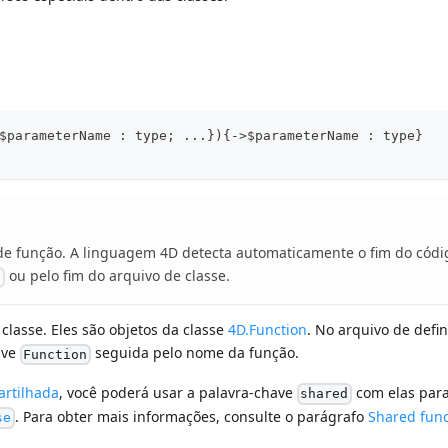
$parameterName : type; ...}){->$parameterName : type}
 de função. A linguagem 4D detecta automaticamente o fim do códi
ou pelo fim do arquivo de classe.
n
classe. Eles são objetos da classe
4D.Function
. No arquivo de defi
ave
seguida pelo nome da função.
Function
artilhada
, você poderá usar a palavra-chave
com elas par
shared
. Para obter mais informações, consulte o parágrafo
Shared func
se