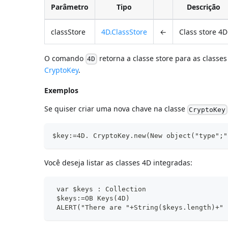
Parâmetro
Tipo
Descrição
classStore
4D.ClassStore
←
Class store 4D
O comando
retorna a classe store para as classe
4D
CryptoKey
.
Exemplos
Se quiser criar uma nova chave na classe
CryptoKey
$key:=4D. CryptoKey.new(New object("type";"
Você deseja listar as classes 4D integradas:
 var $keys : Collection
 $keys:=OB Keys(4D)
 ALERT("There are "+String($keys.length)+" 