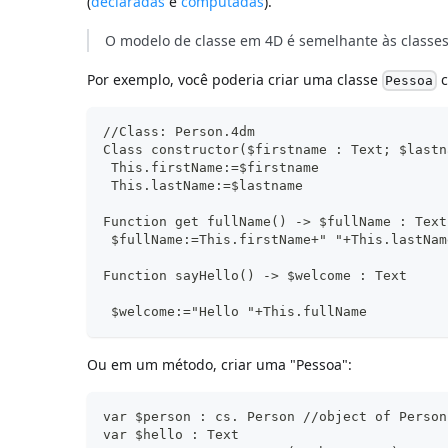
(
declaradas
e
computadas
).
O modelo de classe em 4D é semelhante às classes
Por exemplo, você poderia criar uma classe
c
Pessoa
//Class: Person.4dm
Class constructor($firstname : Text; $lastn
 This.firstName:=$firstname
 This.lastName:=$lastname
Function get fullName() -> $fullName : Text
 $fullName:=This.firstName+" "+This.lastNam
Function sayHello() -> $welcome : Text
 $welcome:="Hello "+This.fullName
Ou em um método, criar uma "Pessoa":
var $person : cs. Person //object of Person
var $hello : Text