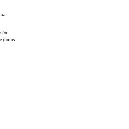
sua
o for
e (todos