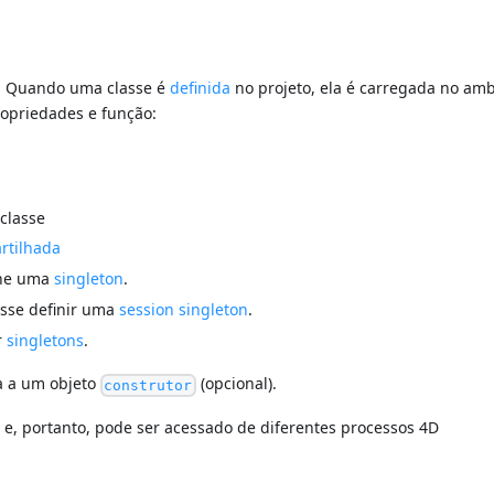
. Quando uma classe é
definida
no projeto, ela é carregada no am
ropriedades e função:
classe
rtilhada
fine uma
singleton
.
lasse definir uma
session singleton
.
r
singletons
.
ia a um objeto
(opcional).
construtor
o
e, portanto, pode ser acessado de diferentes processos 4D