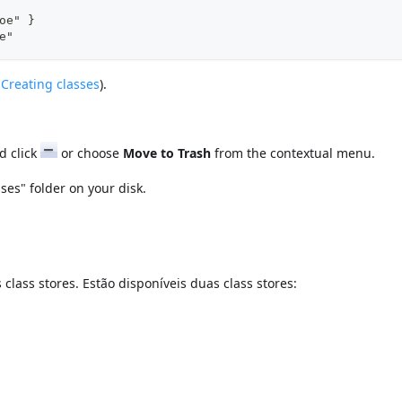
oe" }
e"
e
Creating classes
).
nd click
or choose
Move to Trash
from the contextual menu.
ses" folder on your disk.
 class stores. Estão disponíveis duas class stores: