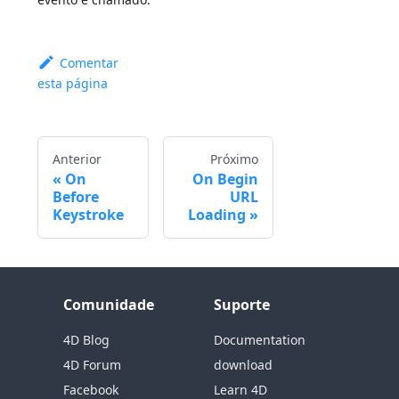
Comentar
esta página
Anterior
Próximo
On
On Begin
Before
URL
Keystroke
Loading
Comunidade
Suporte
4D Blog
Documentation
4D Forum
download
Facebook
Learn 4D