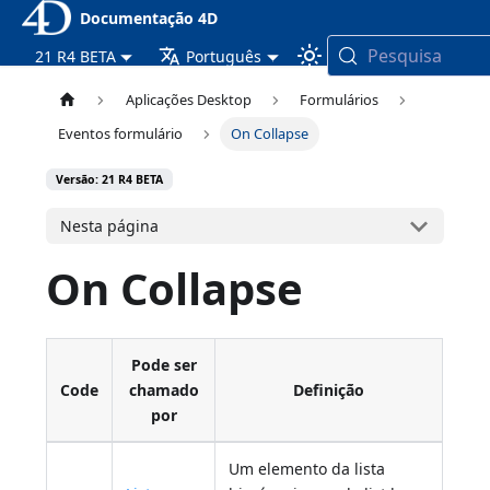
Documentação 4D
Pesquisa
21 R4 BETA
Português
Aplicações Desktop
Formulários
Eventos formulário
On Collapse
Versão: 21 R4 BETA
Nesta página
On Collapse
Pode ser
Code
chamado
Definição
por
Um elemento da lista