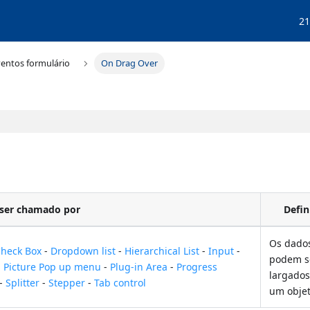
21
ventos formulário
On Drag Over
ser chamado por
Defin
Os dado
heck Box
-
Dropdown list
-
Hierarchical List
-
Input
-
podem s
-
Picture Pop up menu
-
Plug-in Area
-
Progress
largados
-
Splitter
-
Stepper
-
Tab control
um obje