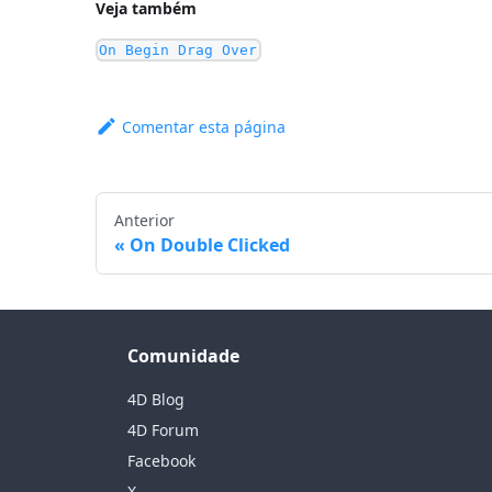
Veja também
On Begin Drag Over
Comentar esta página
Anterior
On Double Clicked
Comunidade
4D Blog
4D Forum
Facebook
X