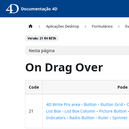
Documentação 4D
Aplicações Desktop
Formulários
E
Versão: 21 R4 BETA
Nesta página
On Drag Over
Code
Pode 
4D Write Pro area
-
Button
-
Button Grid
-
C
21
List Box
-
List Box Column
-
Picture Button
Indicators
-
Radio Button
-
Ruler
-
Spinner