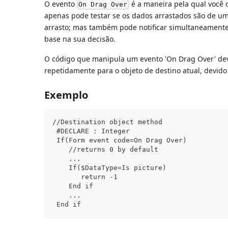
O evento
é a maneira pela qual você c
On Drag Over
apenas pode testar se os dados arrastados são de um 
arrasto; mas também pode notificar simultaneamente o
base na sua decisão.
O código que manipula um evento 'On Drag Over' dev
repetidamente para o objeto de destino atual, devi
Exemplo
//Destination object method
 #DECLARE : Integer
 If(Form event code=On Drag Over)
    //returns 0 by default
    ...
    If($DataType=Is picture)
       return -1
    End if
    ...
 End if