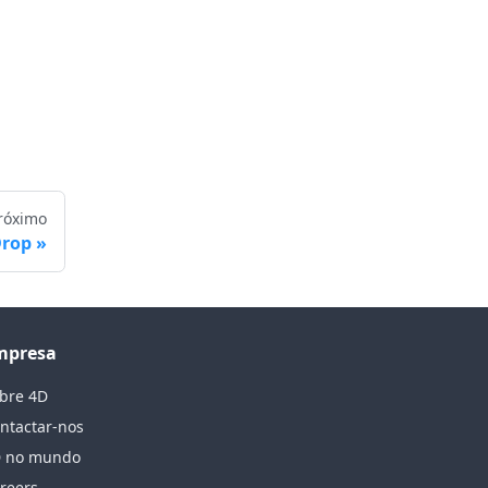
róximo
Drop
mpresa
bre 4D
ntactar-nos
 no mundo
reers