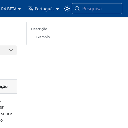
Pesquisa
 R4 BETA
Português
Descrição
Exemplo
ição
s
er
 sobre
to