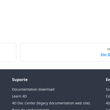
P
On 
Suporte
E
Documentation download
So
Learn 4D
Co
4D Doc Center (legacy documentation web site)
4D
Base de conhecimento
Ca