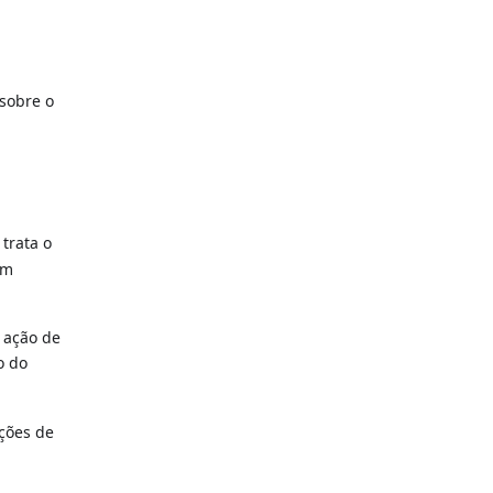
sobre o
 trata o
um
a ação de
o do
ações de