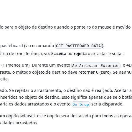
o para o objeto de destino quando o ponteiro do mouse é movido 
 pasteboard (via o comando
).
GET PASTEBOARD DATA
rea de transferência, você
aceita
ou
rejeita
o arrastar e soltar.
ar -1 (menos um). Durante um evento
, o 4D
Ao Arrastar Exterior
raste, o método objeto de destino deve retornar 0 (zero). Se nenh
eite.
ado. Se rejeitar o arrastamento, o destino não é realçado. Aceitar 
inseridos no objeto de destino. Isso significa apenas que se o botã
taria os dados arrastados e o evento
seria disparado.
On Drop
m objeto soltável, esse objeto será destacado para todas as oper
os dados arrastados.