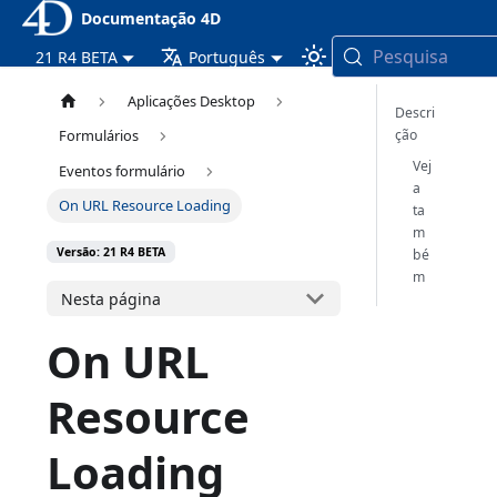
Documentação 4D
Pesquisa
21 R4 BETA
Português
Aplicações Desktop
Descri
ção
Formulários
Vej
Eventos formulário
a
On URL Resource Loading
ta
m
Versão: 21 R4 BETA
bé
m
Nesta página
On URL
Resource
Loading