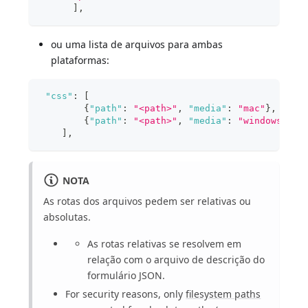
]
,
ou uma lista de arquivos para ambas
plataformas:
"css"
:
[
{
"path"
:
"<path>"
,
"media"
:
"mac"
}
,
{
"path"
:
"<path>"
,
"media"
:
"windows"
}
,
]
,
NOTA
As rotas dos arquivos pedem ser relativas ou
absolutas.
As rotas relativas se resolvem em
relação com o arquivo de descrição do
formulário JSON.
For security reasons, only
filesystem paths