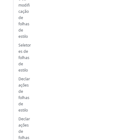
modifi
cação
de
folhas
de
estilo
Seletor
es de
folhas
de
estilo
Declar
ações
de
folhas
de
estilo
Declar
ações
de
folhas