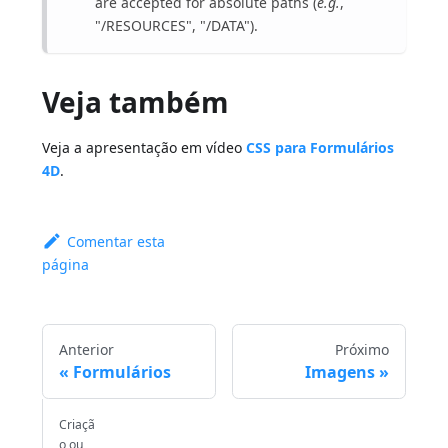
are accepted for absolute paths (
e.g.
,
"/RESOURCES", "/DATA").
Veja também
Veja a apresentação em vídeo
CSS para Formulários
4D
.
Comentar esta
página
Anterior
Próximo
Formulários
Imagens
Criaçã
o ou