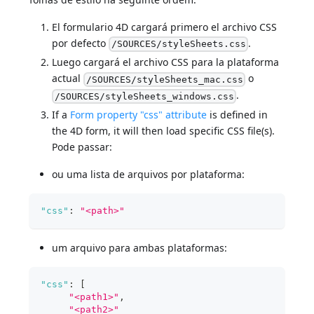
El formulario 4D cargará primero el archivo CSS
por defecto
.
/SOURCES/styleSheets.css
Luego cargará el archivo CSS para la plataforma
actual
o
/SOURCES/styleSheets_mac.css
.
/SOURCES/styleSheets_windows.css
If a
Form property "css" attribute
is defined in
the 4D form, it will then load specific CSS file(s).
Pode passar:
ou uma lista de arquivos por plataforma:
"css"
:
"<path>"
um arquivo para ambas plataformas:
"css"
:
[
"<path1>"
,
"<path2>"