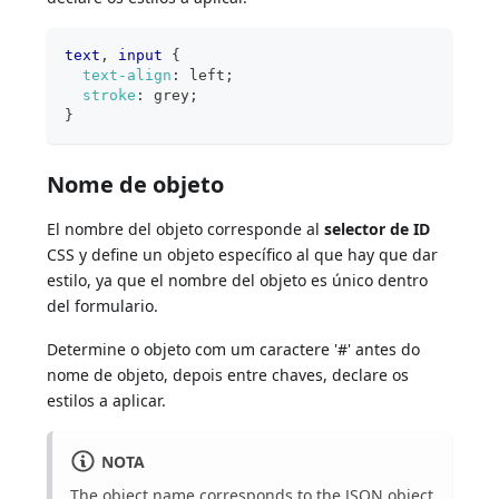
text
,
 input
{
text-align
:
 left
;
stroke
:
grey
;
}
Nome de objeto
El nombre del objeto corresponde al
selector de ID
CSS y define un objeto específico al que hay que dar
estilo, ya que el nombre del objeto es único dentro
del formulario.
Determine o objeto com um caractere '#' antes do
nome de objeto, depois entre chaves, declare os
estilos a aplicar.
NOTA
The object name corresponds to the JSON
object