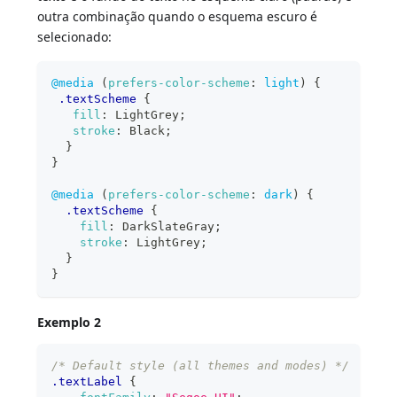
outra combinação quando o esquema escuro é
selecionado:
@media
(
prefers-color-scheme
:
 light
)
{
.textScheme
{
fill
:
LightGrey
;
stroke
:
Black
;
}
}
@media
(
prefers-color-scheme
:
 dark
)
{
.textScheme
{
fill
:
DarkSlateGray
;
stroke
:
LightGrey
;
}
}
Exemplo 2
/* Default style (all themes and modes) */
.textLabel
{