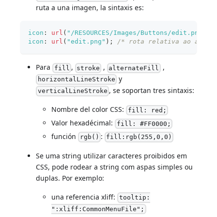
ruta a una imagen, la sintaxis es:
icon
:
url
(
"/RESOURCES/Images/Buttons/edit.png"
)
;
icon
:
url
(
"edit.png"
)
;
/* rota relativa ao arqui
Para
,
,
,
fill
stroke
alternateFill
y
horizontalLineStroke
, se soportan tres sintaxis:
verticalLineStroke
Nombre del color CSS:
fill: red;
Valor hexadécimal:
fill: #FF0000;
función
:
rgb()
fill:rgb(255,0,0)
Se uma string utilizar caracteres proibidos em
CSS, pode rodear a string com aspas simples ou
duplas. Por exemplo:
una referencia xliff:
tooltip:
":xliff:CommonMenuFile";