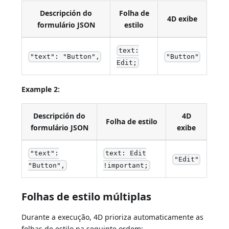
Descripción do
Folha de
4D exibe
formulário JSON
estilo
text:
"text": "Button",
"Button"
Edit;
Example 2:
Descripción do
4D
Folha de estilo
formulário JSON
exibe
"text":
text: Edit
"Edit"
"Button",
!important;
Folhas de estilo múltiplas
Durante a execução, 4D prioriza automaticamente as
folhas de estilo na seguinte ordem: