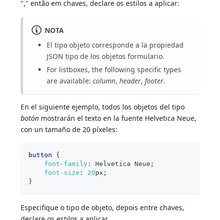
"," então em chaves, declare os estilos a aplicar:
NOTA
El tipo objeto corresponde a la propiedad
JSON
tipo
de los objetos formulario.
For listboxes, the following specific types
are available:
column
,
header
,
footer
.
En el siguiente ejemplo, todos los objetos del tipo
botón
mostrarán el texto en la fuente Helvetica Neue,
con un tamaño de 20 píxeles:
button
{
font-family
:
 Helvetica Neue
;
font-size
:
20
px
;
}
Especifique o tipo de objeto, depois entre chaves,
declare os estilos a aplicar.