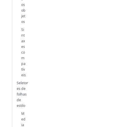
os
ob
jet
os
Si
nt
ax
es
co
m
pa
tív
eis
Seletor
es de
folhas
de
estilo
M
ed
ia