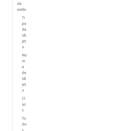
de
estilo
Ti
po
de
ob
jet
o
No
m
e
de
ob
jet
o
Cl
as
s
To
do
s