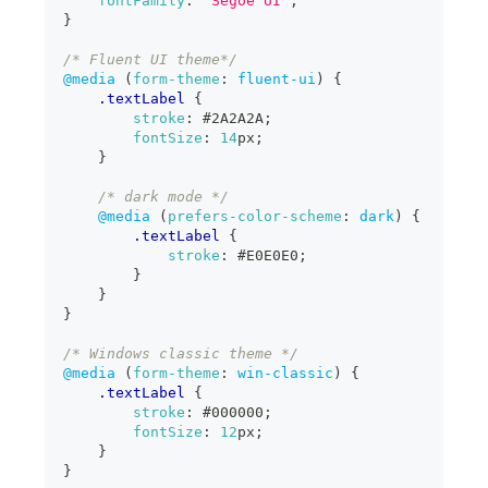
fontFamily
:
"Segoe UI"
;
}
/* Fluent UI theme*/
@media
(
form-theme
:
 fluent-ui
)
{
.textLabel
{
stroke
:
#2A2A2A
;
fontSize
:
14
px
;
}
/* dark mode */
@media
(
prefers-color-scheme
:
 dark
)
{
.textLabel
{
stroke
:
#E0E0E0
;
}
}
}
/* Windows classic theme */
@media
(
form-theme
:
 win-classic
)
{
.textLabel
{
stroke
:
#000000
;
fontSize
:
12
px
;
}
}