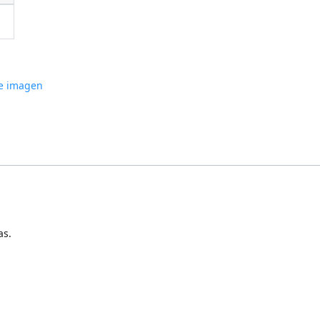
e imagen
as.