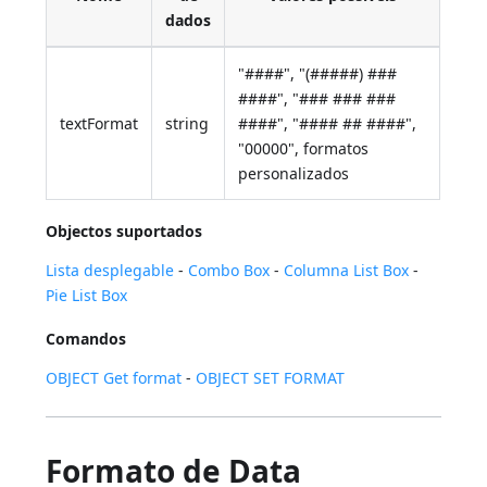
dados
"####", "(#####) ###
####", "### ### ###
textFormat
string
####", "#### ## ####",
"00000", formatos
personalizados
Objectos suportados
Lista desplegable
-
Combo Box
-
Columna List Box
-
Pie List Box
Comandos
OBJECT Get format
-
OBJECT SET FORMAT
Formato de Data