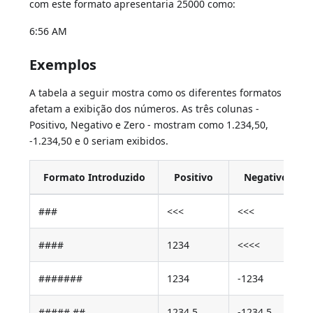
com este formato apresentaria 25000 como:
6:56 AM
Exemplos
A tabela a seguir mostra como os diferentes formatos
afetam a exibição dos números. As três colunas -
Positivo, Negativo e Zero - mostram como 1.234,50,
-1.234,50 e 0 seriam exibidos.
Formato Introduzido
Positivo
Negativo
###
<<<
<<<
####
1234
<<<<
#######
1234
-1234
#####.##
1234.5
-1234.5