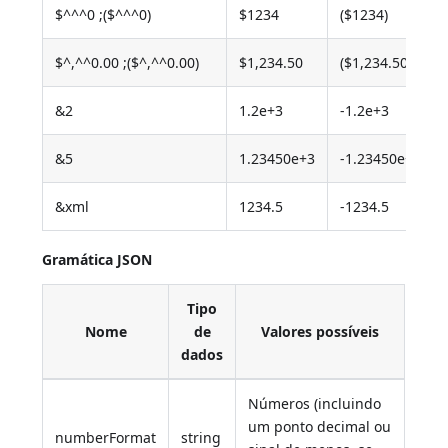
$^^^0 ;($^^^0)
$1234
($1234)
$^,^^0.00 ;($^,^^0.00)
$1,234.50
($1,234.50)
&2
1.2e+3
-1.2e+3
&5
1.23450e+3
-1.23450e+3
&xml
1234.5
-1234.5
Gramática JSON
Tipo
Nome
de
Valores possíveis
dados
Números (incluindo
um ponto decimal ou
numberFormat
string