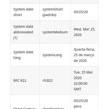
System date
systemShort
03/25/20
short
(padrão)
System date
Wed, Mar 25,
abbreviated
systemMedium
2020
(1)
Quarta-feira,
System date
systemLong
25 de março
long
de 2020
Tue, 25 Mar
2020
RFC 822
rfc822
22:00:00
GMT
03/25/20
pero
Short Century
shortCentury