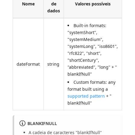
Nome
de
Valores possíveis
dados
Built-in formats:
"systemShort",
"systemMedium",
"systemLong", "iso8601",
"rfc822", "short",
"shortCentury",
dateFormat
string
"abbreviated", "long" + "
blankIfNull"
Custom formats: any
format built using a
supported pattern
+ "
blankIfNull"
BLANKIFNULL
A cadeia de caracteres "blankIfNull"