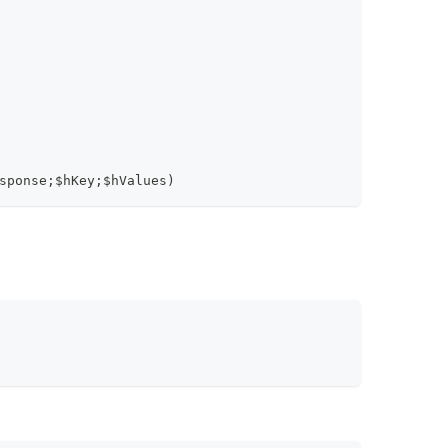
sponse;$hKey;$hValues)