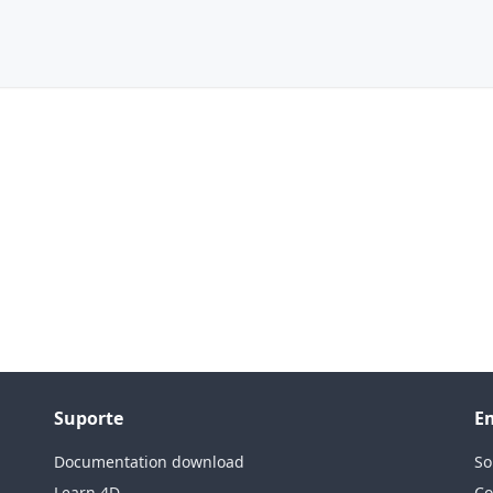
Suporte
E
Documentation download
So
Learn 4D
Co