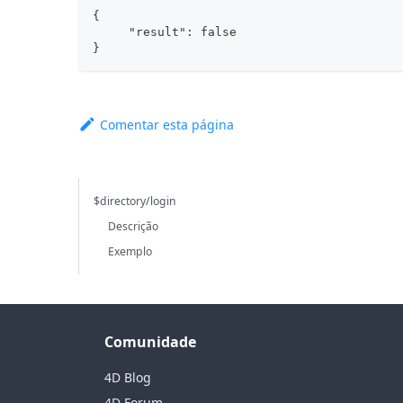
{
     "result": false
}
Comentar esta página
$directory/login
Descrição
Exemplo
Comunidade
4D Blog
4D Forum