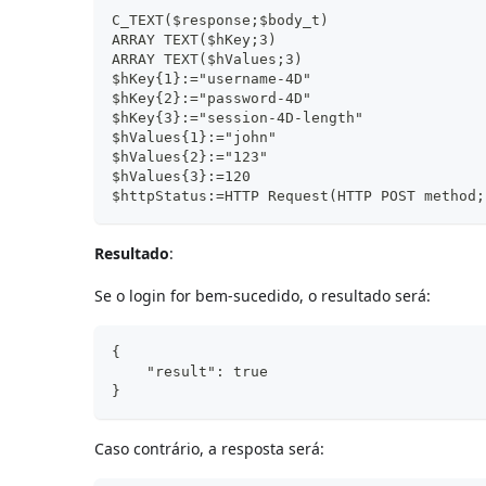
C_TEXT($response;$body_t)
ARRAY TEXT($hKey;3)
ARRAY TEXT($hValues;3)
$hKey{1}:="username-4D"
$hKey{2}:="password-4D"
$hKey{3}:="session-4D-length"
$hValues{1}:="john"
$hValues{2}:="123"
$hValues{3}:=120
$httpStatus:=HTTP Request(HTTP POST method;
Resultado
:
Se o login for bem-sucedido, o resultado será:
{
    "result": true
}
Caso contrário, a resposta será: