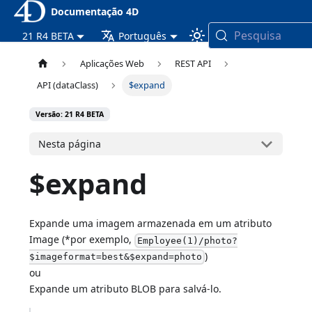
Documentação 4D
Pesquisa
21 R4 BETA
Português
Aplicações Web
REST API
API (dataClass)
$expand
Versão: 21 R4 BETA
Nesta página
$expand
Expande uma imagem armazenada em um atributo
Image (*por exemplo,
Employee(1)/photo?
)
$imageformat=best&$expand=photo
ou
Expande um atributo BLOB para salvá-lo.