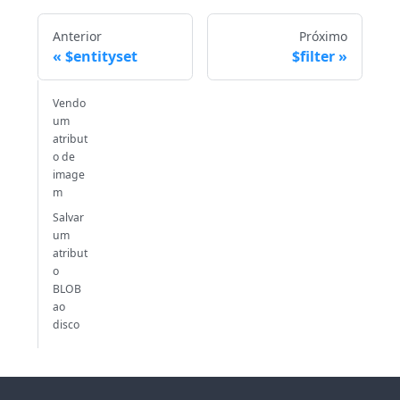
Anterior
Próximo
$entityset
$filter
Vendo
um
atribut
o de
image
m
Salvar
um
atribut
o
BLOB
ao
disco