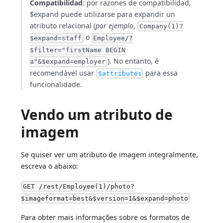
Compatibilidad
: por razones de compatibilidad,
$expand puede utilizarse para expandir un
atributo relacional (
por ejemplo
,
Company(1)?
o
$expand=staff
Employee/?
$filter="firstName BEGIN
). No entanto, é
a"&$expand=employer
recomendável usar
para essa
$attributes
funcionalidade.
Vendo um atributo de
imagem
Se quiser ver um atributo de imagem integralmente,
escreva o abaixo:
GET /rest/Employee(1)/photo?
$imageformat=best&$version=1&$expand=photo
Para obter mais informações sobre os formatos de