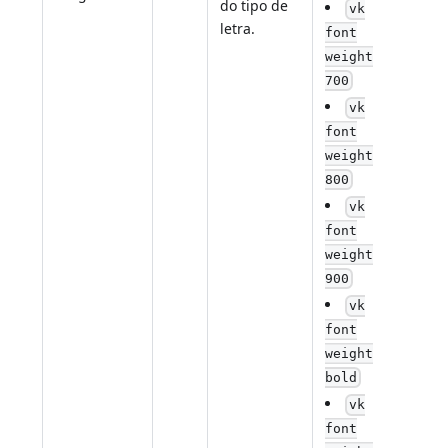
do tipo de
vk
letra.
font
weight
700
vk
font
weight
800
vk
font
weight
900
vk
font
weight
bold
vk
font