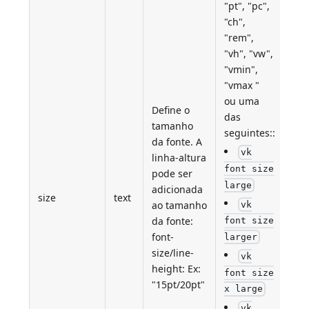
"pt", "pc",
"ch",
"rem",
"vh", "vw",
"vmin",
"vmax "
ou uma
Define o
das
tamanho
seguintes::
da fonte. A
vk
linha-altura
font size
pode ser
large
adicionada
size
text
Si
ao tamanho
vk
da fonte:
font size
font-
larger
size/line-
vk
height: Ex:
font size
"15pt/20pt"
x large
vk