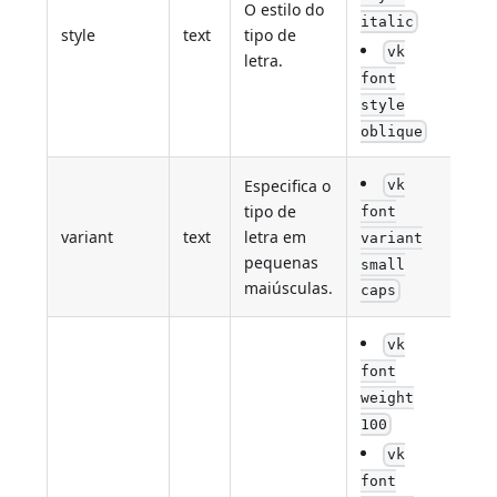
O estilo do
italic
style
text
tipo de
Nã
vk
letra.
font
style
oblique
Especifica o
vk
tipo de
font
variant
text
letra em
Nã
variant
pequenas
small
maiúsculas.
caps
vk
font
weight
100
vk
font