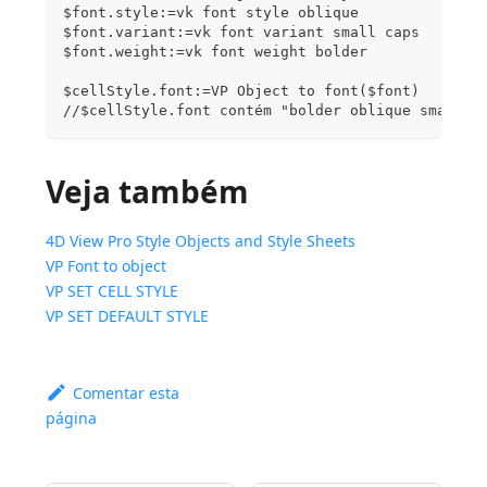
$font.style:=vk font style oblique
$font.variant:=vk font variant small caps
$font.weight:=vk font weight bolder
$cellStyle.font:=VP Object to font($font)
//$cellStyle.font contém "bolder oblique small-c
Veja também
4D View Pro Style Objects and Style Sheets
VP Font to object
VP SET CELL STYLE
VP SET DEFAULT STYLE
Comentar esta
página