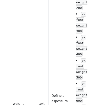
weight
200
vk
font
weight
300
vk
font
weight
400
vk
font
weight
500
vk
font
Define a
weight
espessura
600
weight
text
Nã