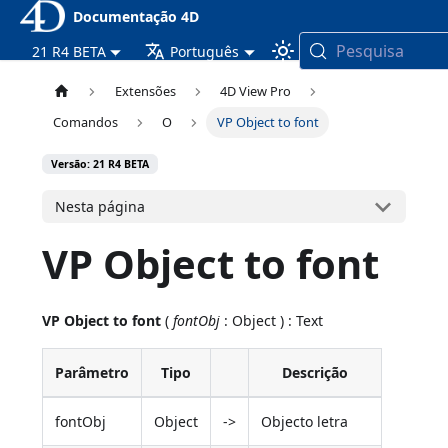
Documentação 4D
Pesquisa
21 R4 BETA
Português
Extensões
4D View Pro
Comandos
O
VP Object to font
Versão: 21 R4 BETA
Nesta página
VP Object to font
VP Object to font
(
fontObj
: Object ) : Text
Parâmetro
Tipo
Descrição
fontObj
Object
->
Objecto letra