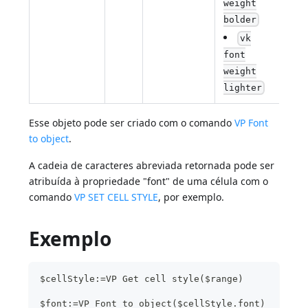
weight
bolder
vk
font
weight
lighter
Esse objeto pode ser criado com o comando
VP Font
to object
.
A cadeia de caracteres abreviada retornada pode ser
atribuída à propriedade "font" de uma célula com o
comando
VP SET CELL STYLE
, por exemplo.
Exemplo
$cellStyle:=VP Get cell style($range)
$font:=VP Font to object($cellStyle.font)