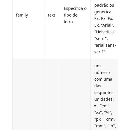
padrão ou
Especifica o
genérica.
family
text
tipo de
Si
Ex. Ex. Ex.
letra.
Ex. "Arial",
"Helvetica",
"serif",
"arial,sans-
serif"
um
número
com uma
das
seguintes
unidades:
"em",
"ex", "%",
"px", "cm",
"mm", "in",