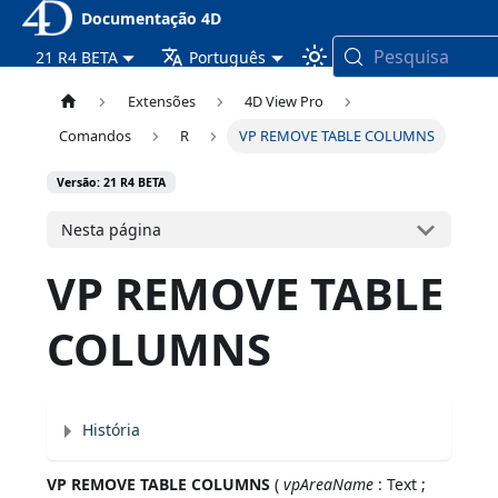
Documentação 4D
Pesquisa
21 R4 BETA
Português
Extensões
4D View Pro
Comandos
R
VP REMOVE TABLE COLUMNS
Versão: 21 R4 BETA
Nesta página
VP REMOVE TABLE
COLUMNS
História
VP REMOVE TABLE COLUMNS
(
vpAreaName
: Text ;