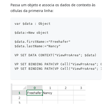
Passa um objeto e associa os dados de contexto às
células da primeira linha:
var $data : Object
$data:=New object
$data.firstName:="Freehafer"
$data.lastName:="Nancy"
VP SET DATA CONTEXT("ViewProArea"; $data)
VP SET BINDING PATH(VP Cell("ViewProArea"; 0; 0)
VP SET BINDING PATH(VP Cell("ViewProArea"; 1; 0)