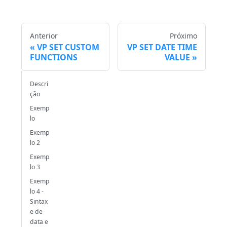
Anterior
Próximo
VP SET CUSTOM
VP SET DATE TIME
FUNCTIONS
VALUE
Descri
ção
Exemp
lo
Exemp
lo 2
Exemp
lo 3
Exemp
lo 4 -
Sintax
e de
data e