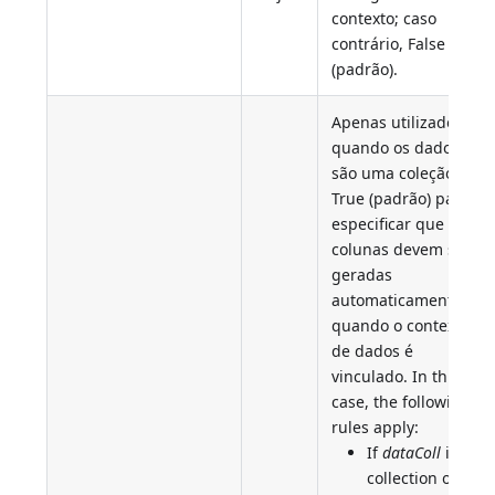
contexto; caso
contrário, False
(padrão).
Apenas utilizado
quando os dados
são uma coleção.
True (padrão) para
especificar que as
colunas devem ser
geradas
automaticamente
quando o contexto
de dados é
vinculado. In this
case, the following
rules apply:
If
dataColl
is a
collection of