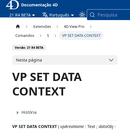
Documentação 4D
Pesquisa
21 R4 BETA
Português
Extensões
4D View Pro
Comandos
S
VP SET DATA CONTEXT
Versão: 21 R4 BETA
Nesta página
VP SET DATA
CONTEXT
História
VP SET DATA CONTEXT
(
vpAreaName
: Text ;
dataObj
: