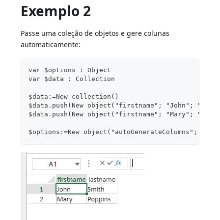
Exemplo 2
Passe uma coleção de objetos e gere colunas
automaticamente:
var $options : Object
var $data : Collection
$data:=New collection()
$data.push(New object("firstname"; "John"; "last
$data.push(New object("firstname"; "Mary"; "last
$options:=New object("autoGenerateColumns"; True