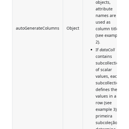
objects,
attribute
names are
used as
autoGenerateColumns
Object
column titles
(see example
2).
If
dataColl
contains
subcollections
of scalar
values, each
subcollection
defines the
values in a
row (see
example 3). A
primeira
subcoleção