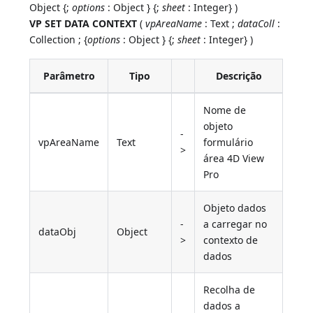
Object {;
options
: Object } {;
sheet
: Integer} )
VP SET DATA CONTEXT
(
vpAreaName
: Text ;
dataColl
:
Collection ; {
options
: Object } {;
sheet
: Integer} )
Parâmetro
Tipo
Descrição
Nome de
objeto
-
vpAreaName
Text
formulário
>
área 4D View
Pro
Objeto dados
-
a carregar no
dataObj
Object
>
contexto de
dados
Recolha de
dados a