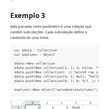
Exemplo 3
data
passada como parâmetro é uma coleção que
contém subcoleções. Cada subcoleção define o
conteúdo de uma linha:
var $data : Collection
var $options : Object
$data:=New collection
$data.push(New collection(1; 2; 3; False; ""))  
$data.push(New collection)  // Second row is emp
$data.push(New collection(4; 5; Null; "hello"; "
$data.push(New collection(6; 7; 8; 9))  // Fourt
$options:=New object("autoGenerateColumns"; True