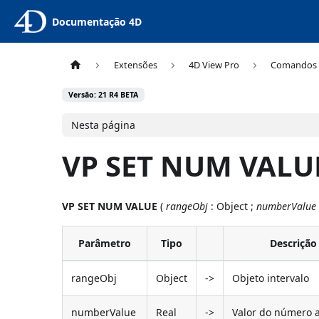
Documentação 4D
Extensões
4D View Pro
Comandos
Versão: 21 R4 BETA
Nesta página
VP SET NUM VALU
VP SET NUM VALUE
(
rangeObj
: Object ;
numberValue
Parâmetro
Tipo
Descrição
rangeObj
Object
->
Objeto intervalo
numberValue
Real
->
Valor do número a