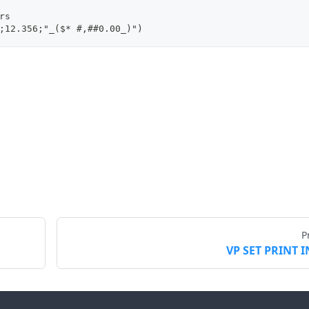
rs
;12.356;"_($* #,##0.00_)")
P
VP SET PRINT 