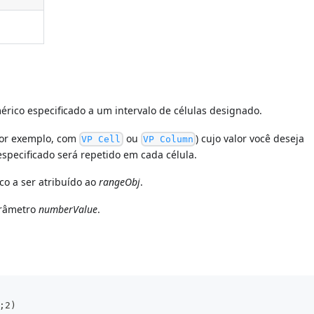
rico especificado a um intervalo de células designado.
 por exemplo, com
ou
) cujo valor você deseja
VP Cell
VP Column
 especificado será repetido em cada célula.
co a ser atribuído ao
rangeObj
.
arâmetro
numberValue
.
;2)