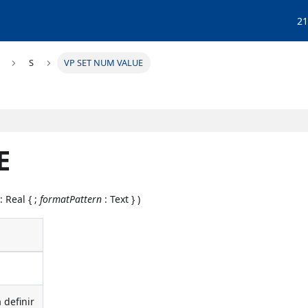
21
S
VP SET NUM VALUE
E
: Real { ;
formatPattern
: Text } )
 definir