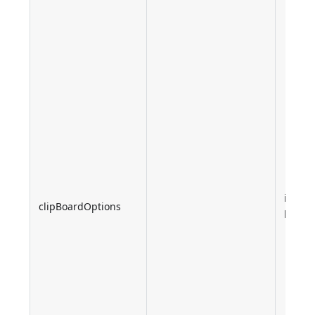
inteir
clipBoardOptions
longo