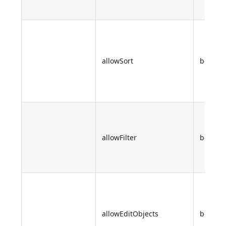
allowSort
boolea
allowFilter
boolea
allowEditObjects
boolea