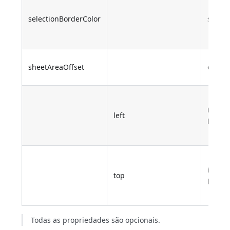
selectionBorderColor
string
sheetAreaOffset
object
inteir
left
longo
inteir
top
longo
Todas as propriedades são opcionais.