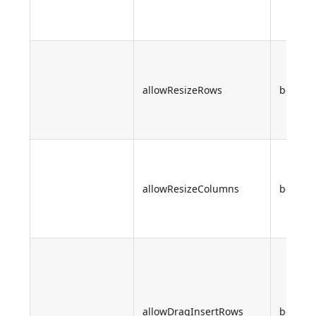
allowResizeRows
boolea
allowResizeColumns
boolea
allowDragInsertRows
boolea