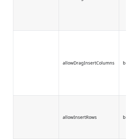
allowDragInsertColumns
boolea
allowInsertRows
boolea