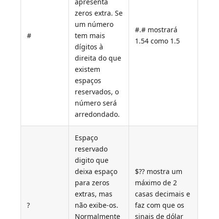
apresenta
zeros extra. Se
um número
#.# mostrará
#
tem mais
1.54 como 1.5
dígitos à
direita do que
existem
espaços
reservados, o
número será
arredondado.
Espaço
reservado
digito que
deixa espaço
$?? mostra um
para zeros
máximo de 2
extras, mas
casas decimais e
?
não exibe-os.
faz com que os
Normalmente
sinais de dólar