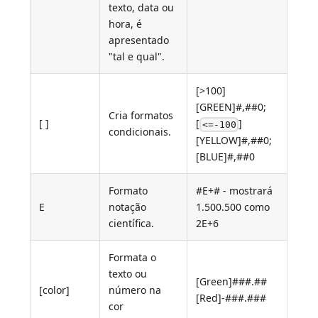
texto, data ou
hora, é
apresentado
"tal e qual".
[>100]
[GREEN]#,##0;
Cria formatos
[ ]
[
]
<=-100
condicionais.
[YELLOW]#,##0;
[BLUE]#,##0
Formato
#E+# - mostrará
E
notação
1.500.500 como
científica.
2E+6
Formata o
texto ou
[Green]###.##
[color]
número na
[Red]-###.###
cor