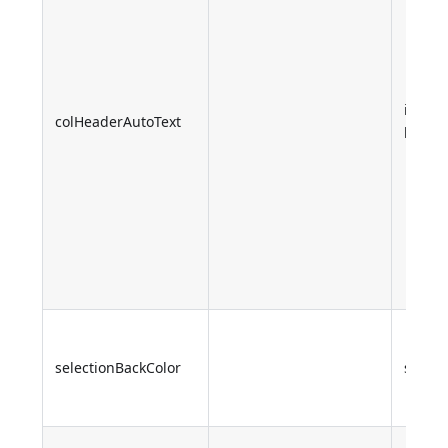
inteir
colHeaderAutoText
longo
selectionBackColor
string