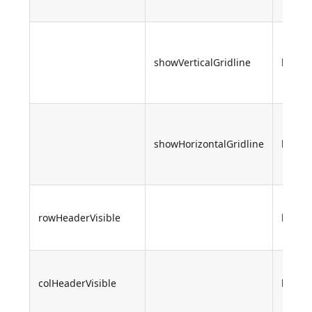
showVerticalGridline
boole
showHorizontalGridline
boole
rowHeaderVisible
boole
colHeaderVisible
boole