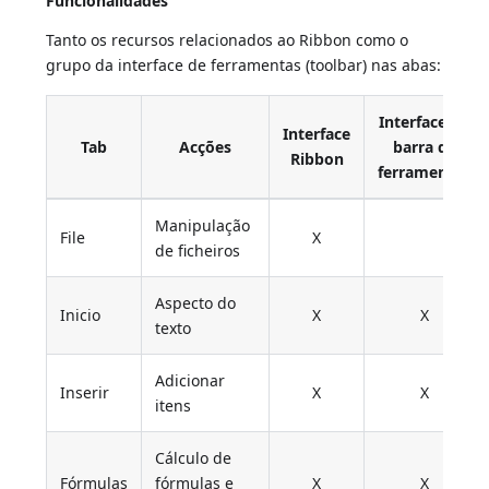
Funcionalidades
Tanto os recursos relacionados ao Ribbon como o
grupo da interface de ferramentas (toolbar) nas abas:
Interface da
Interface
Tab
Acções
barra de
Ribbon
ferramentas
Manipulação
File
X
de ficheiros
Aspecto do
Inicio
X
X
texto
Adicionar
Inserir
X
X
itens
Cálculo de
Fórmulas
fórmulas e
X
X