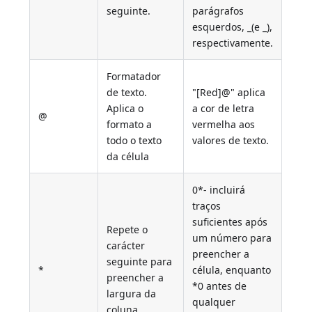
seguinte.
parágrafos
esquerdos, _(e _),
respectivamente.
Formatador
de texto.
"[Red]@" aplica
Aplica o
a cor de letra
@
formato a
vermelha aos
todo o texto
valores de texto.
da célula
0*- incluirá
traços
suficientes após
Repete o
um número para
carácter
preencher a
seguinte para
*
célula, enquanto
preencher a
*0 antes de
largura da
qualquer
coluna.