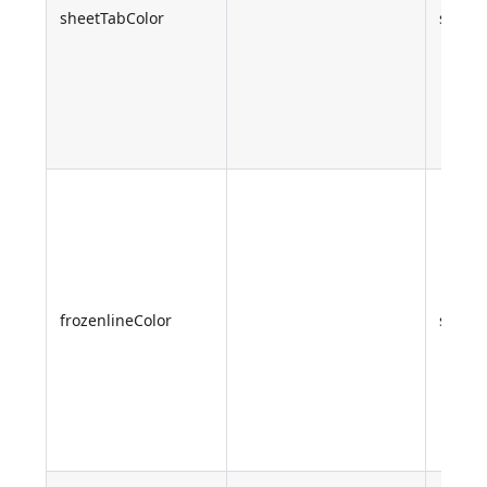
sheetTabColor
string
frozenlineColor
string