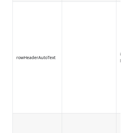
inteir
rowHeaderAutoText
longo