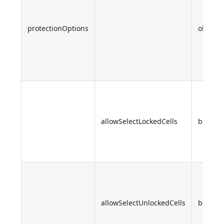
protectionOptions
object
allowSelectLockedCells
boolea
allowSelectUnlockedCells
boolea