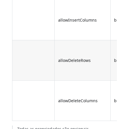
allowInsertColumns
boolea
allowDeleteRows
boolea
allowDeleteColumns
boolea
Todas as propriedades são opcionais.