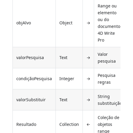
Range ou
elemento
ou do
objAlvo
Object
→
documento
4D Write
Pro
Valor
valorPesquisa
Text
→
pesquisa
Pesquisa
condiçãoPesquisa
Integer
→
regras
String
valorSubstituir
Text
→
substituição
Coleção de
Resultado
Collection
←
objetos
range