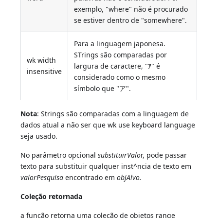
exemplo, "where" não é procurado
se estiver dentro de "somewhere".
Para a linguagem japonesa.
STrings são comparadas por
wk width
largura de caractere, "ｱ" é
insensitive
considerado como o mesmo
símbolo que "ア".
Nota
: Strings são comparadas com a linguagem de
dados atual a não ser que wk use keyboard language
seja usado.
No parâmetro opcional
substituirValo
r, pode passar
texto para substituir qualquer inst^ncia de texto em
valorPesquisa
encontrado em
objAlvo.
Coleção retornada
a função retorna uma coleção de objetos range