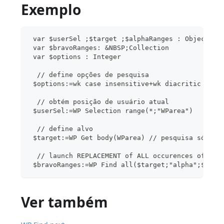
Exemplo
 var $userSel ;$target ;$alphaRanges : Object
 var $bravoRanges: &NBSP;Collection
 var $options : Integer
  // define opções de pesquisa
 $options:=wk case insensitive+wk diacritic inse
  // obtém posição de usuário atual
 $userSel:=WP Selection range(*;"WParea")
  // define alvo
 $target:=WP Get body(WParea) // pesquisa só den
  // launch REPLACEMENT of ALL occurences of "al
 $bravoRanges:=WP Find all($target;"alpha";$opti
Ver também