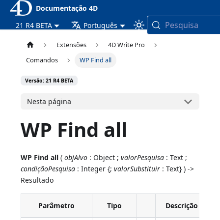
Documentação 4D
Pesquisa
21 R4 BETA
Português
Extensões
4D Write Pro
Comandos
WP Find all
Versão: 21 R4 BETA
Nesta página
WP Find all
WP Find all
(
objAlvo
: Object ;
valorPesquisa
: Text ;
condiçãoPesquisa
: Integer {;
valorSubstituir
: Text} ) ->
Resultado
Parâmetro
Tipo
Descrição