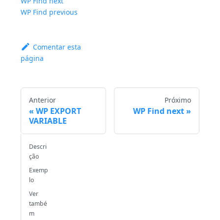
WP Find next
WP Find previous
Comentar esta
página
Anterior
Próximo
WP EXPORT
WP Find next
VARIABLE
Descri
ção
Exemp
lo
Ver
també
m