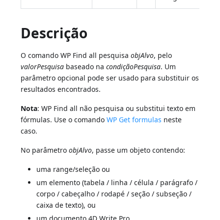
Descrição
O comando WP Find all pesquisa
objAlvo
, pelo
valorPesquisa
baseado na
condiçãoPesquisa
. Um
parâmetro opcional pode ser usado para substituir os
resultados encontrados.
Nota
: WP Find all não pesquisa ou substitui texto em
fórmulas. Use o comando
WP Get formulas
neste
caso.
No parâmetro
objAlvo
, passe um objeto contendo:
uma range/seleção ou
um elemento (tabela / linha / célula / parágrafo /
corpo / cabeçalho / rodapé / seção / subseção /
caixa de texto), ou
um documento 4D Write Pro.