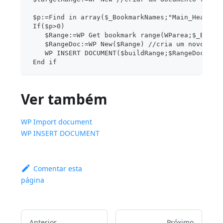
 $p:=Find in array($_BookmarkNames;"Main_Header"
 If($p>0)
    $Range:=WP Get bookmark range(WParea;$_Bookm
    $RangeDoc:=WP New($Range) //cria um novo doc
    WP INSERT DOCUMENT($buildRange;$RangeDoc;wk 
 End if
Ver também
WP Import document
WP INSERT DOCUMENT
Comentar esta
página
Anterior
Próximo