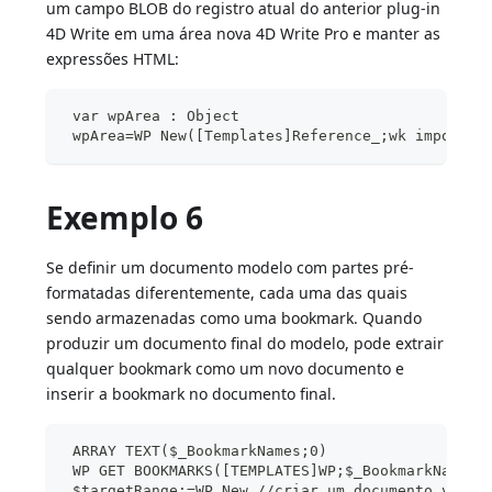
um campo BLOB do registro atual do anterior plug-in
4D Write em uma área nova 4D Write Pro e manter as
expressões HTML:
 var wpArea : Object
 wpArea=WP New([Templates]Reference_;wk import h
Exemplo 6
Se definir um documento modelo com partes pré-
formatadas diferentemente, cada uma das quais
sendo armazenadas como uma bookmark. Quando
produzir um documento final do modelo, pode extrair
qualquer bookmark como um novo documento e
inserir a bookmark no documento final.
 ARRAY TEXT($_BookmarkNames;0)
 WP GET BOOKMARKS([TEMPLATES]WP;$_BookmarkNames)
 $targetRange:=WP New //criar um documento vazio