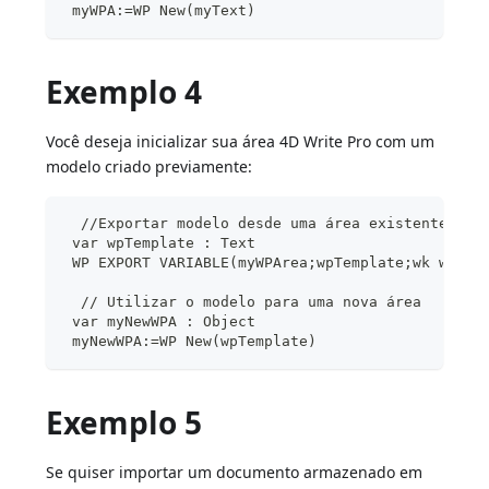
 myWPA:=WP New(myText)
Exemplo 4
Você deseja inicializar sua área 4D Write Pro com um
modelo criado previamente:
  //Exportar modelo desde uma área existente
 var wpTemplate : Text
 WP EXPORT VARIABLE(myWPArea;wpTemplate;wk web p
  // Utilizar o modelo para uma nova área
 var myNewWPA : Object
 myNewWPA:=WP New(wpTemplate)
Exemplo 5
Se quiser importar um documento armazenado em