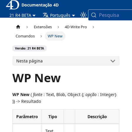
Documentação 4D
Pesquisa
21 R4 BETA
Português
Extensões
4D Write Pro
Comandos
WP New
Versão: 21 R4 BETA
Nesta página
WP New
WP New
(
fonte
: Text, Blob, Object {;
opção
: Integer}
)} -> Resultado
Parâmetro
Tipo
Descrição
Text,