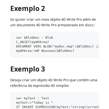
Exemplo 2
Se quiser criar um novo objeto 4D Write Pro além de
um documento 4D Write Pro armazenado em disco :
 var $BlobDoc : Blob
 C_OBJET(myWPArea)
 DOCUMENT VERS BLOB("myDoc.4wp";$BlobDoc) //carr
 myWPArea:=WP Nouveau($BlobDoc)
Exemplo 3
Deseja criar um objeto 4D Write Pro que contém uma
referência de expressão 4D simples:
 var myText : Text
 myText:="Today is "
 ST INSERT EXPRESSION(myText;"string(current dat