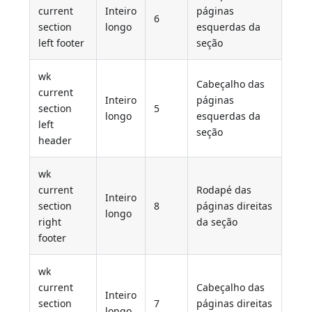
current
Inteiro
páginas
6
section
longo
esquerdas da
left footer
seção
wk
Cabeçalho das
current
Inteiro
páginas
section
5
longo
esquerdas da
left
seção
header
wk
current
Rodapé das
Inteiro
section
8
páginas direitas
longo
right
da seção
footer
wk
current
Cabeçalho das
Inteiro
section
7
páginas direitas
longo