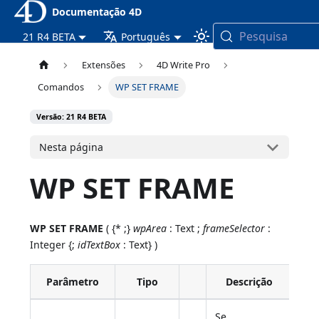
Documentação 4D
Pesquisa
21 R4 BETA
Português
Extensões
4D Write Pro
Comandos
WP SET FRAME
Versão: 21 R4 BETA
Nesta página
WP SET FRAME
WP SET FRAME
( {* ;}
wpArea
: Text ;
frameSelector
:
Integer {;
idTextBox
: Text} )
Parâmetro
Tipo
Descrição
Se