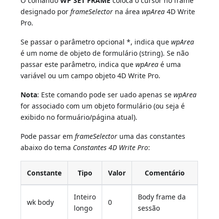
O comando
WP SET FRAME
coloca o cursor no frame
designado por
frameSelector
na área
wpArea
4D Write
Pro.
Se passar o parâmetro opcional *, indica que
wpArea
é um nome de objeto de formulário (string). Se não
passar este parâmetro, indica que
wpArea
é uma
variável ou um campo objeto 4D Write Pro.
Nota
: Este comando pode ser uado apenas se
wpArea
for associado com um objeto formulário (ou seja é
exibido no formuário/página atual).
Pode passar em
frameSelector
uma das constantes
abaixo do tema
Constantes 4D Write Pro
:
Constante
Tipo
Valor
Comentário
Inteiro
Body frame da
wk body
0
longo
sessão