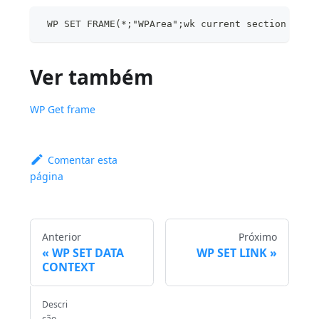
 WP SET FRAME(*;"WPArea";wk current section left
Ver também
WP Get frame
Comentar esta
página
Anterior
Próximo
WP SET DATA
WP SET LINK
CONTEXT
Descri
ção