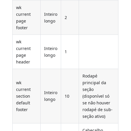
wk
current
Inteiro
2
page
longo
footer
wk
current
Inteiro
1
page
longo
header
Rodapé
wk
principal da
current
seção
Inteiro
section
10
(disponível só
longo
default
se não houver
footer
rodapé de sub-
seção ativo)
Cabeçalho