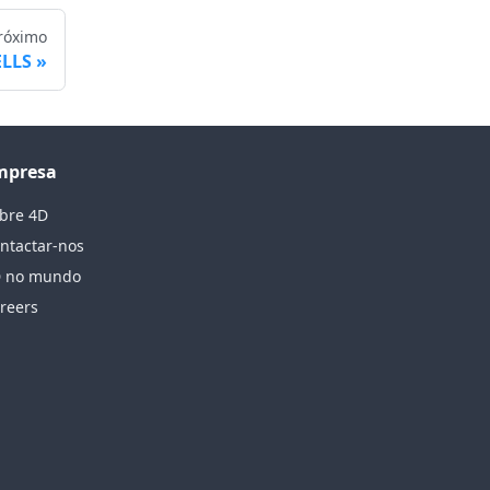
róximo
ELLS
mpresa
bre 4D
ntactar-nos
 no mundo
reers