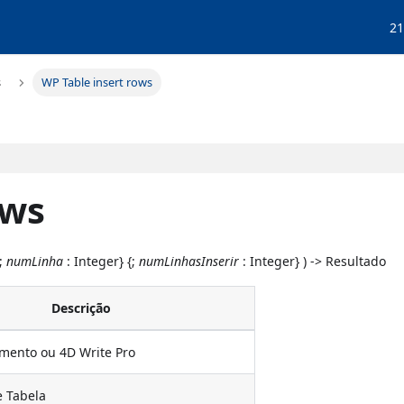
21
s
WP Table insert rows
ows
 ;
numLinha
: Integer} {;
numLinhasInserir
: Integer} ) -> Resultado
Descrição
mento ou 4D Write Pro
e Tabela