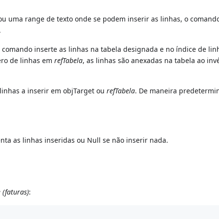
 ou uma range de texto onde se podem inserir as linhas, o comand
.
o comando inserte as linhas na tabela designada e no índice de lin
ro de linhas em
refTabela
, as linhas são anexadas na tabela ao inv
inhas a inserir em objTarget ou
refTabela
. De maneira predetermi
a as linhas inseridas ou Null se não inserir nada.
 (faturas)
: