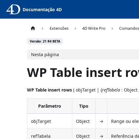
Documentação 4D
Extensões
4D Write Pro
Comando
Versão: 21 R4 BETA
Nesta página
WP Table insert r
WP Table insert rows
( objTarget | {
refTabela
: Object
Parâmetro
Tipo
objTarget
Object
→
Range ou ele
refTabela
Object
→
Referência d