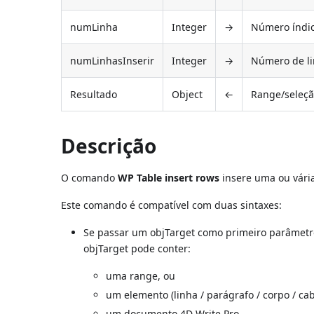
numLinha
Integer
→
Número índic
numLinhasInserir
Integer
→
Número de li
Resultado
Object
←
Range/seleçã
Descrição
O comando
WP Table insert rows
insere uma ou vária
Este comando é compatível com duas sintaxes:
Se passar um objTarget como primeiro parâmetro,
objTarget pode conter:
uma range, ou
um elemento (linha / parágrafo / corpo / ca
um documento 4D Write Pro.