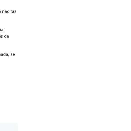
o não faz
ha
és de
nada, se