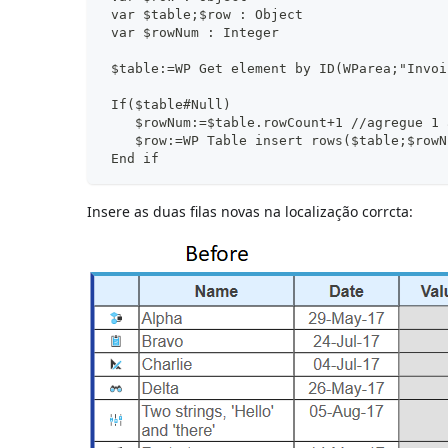
 var $table;$row : Object
 var $rowNum : Integer
 $table:=WP Get element by ID(WParea;"Invoi
 If($table#Null)
    $rowNum:=$table.rowCount+1 //agregue 1 
    $row:=WP Table insert rows($table;$rowN
 End if
Insere as duas filas novas na localização corrcta: