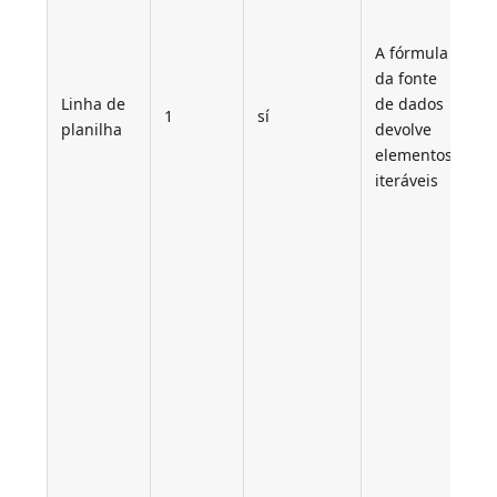
d
c
A fórmula
C
da fonte
p
Linha de
de dados
c
1
sí
planilha
devolve
e
elementos
q
iteráveis
(
Th
q
a
d
p
q
d
e
m
m
va
li