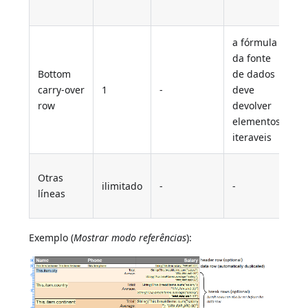
d
a fórmula
A
da fonte
l
Bottom
de dados
se
carry-over
1
-
deve
da
row
devolver
V
elementos
Ca
iteraveis
L
Otras
ilimitado
-
-
(
líneas
d
Exemplo (
Mostrar
modo referências
):