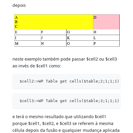
depois
neste exemplo também pode passar $cell2 ou $cell3
ao invés de $cell1 como:
 $cell2:=WP Table get cells($table;2;1;1;1)
 $cell3:=WP Table get cells($table;3;1;1;1)
e terá o mesmo resultado que utilizando $cell1
porque $cell1, $cell2, e $cell3 se referem à mesma
célula depois da fusão e qualquier mudança aplicada