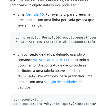
como valor. O objeto datasource pode ser:
uma
fórmula 4D
. Por exemplo, para preencher
uma tabela com uma linha por cada pessoa que
vive em França:
 var $formula:=Formula(ds.people.query("country 
 WP SET ATTRIBUTES($table;wk datasource;$formula
um
contexto de dados
, definido usando o
comando
WP SET DATA CONTEXT
para todo o
documento. Um contexto de dados pode ser
atribuído a uma tabela através do objeto
. Por exemplo, para preencher uma
This.data
tabela com uma
seleção de entidades
de
pedidos:
var $context:={}
$context.orders:=ds.Order.query("customerID=:1";