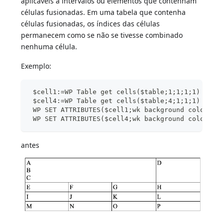
aplicáveis a intervalos ou elementos que contenham
células fusionadas. Em uma tabela que contenha
células fusionadas, os índices das células
permanecem como se não se tivesse combinado
nenhuma célula.
Exemplo:
 $cell1:=WP Table get cells($table;1;1;1;1)
 $cell4:=WP Table get cells($table;4;1;1;1)
 WP SET ATTRIBUTES($cell1;wk background color;"y
 WP SET ATTRIBUTES($cell4;wk background color;"p
antes