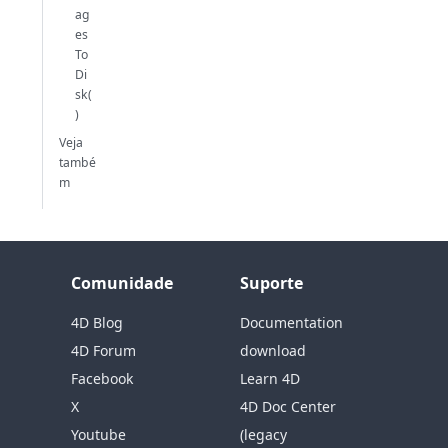
ag
es
To
Di
sk(
)
Veja
també
m
Comunidade
Suporte
4D Blog
Documentation
4D Forum
download
Facebook
Learn 4D
X
4D Doc Center
Youtube
(legacy