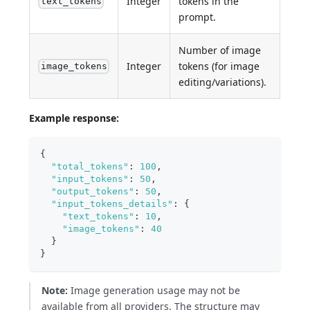
Integer
tokens in the
text_tokens
prompt.
Number of image
Integer
tokens (for image
image_tokens
editing/variations).
Example response:
{
"total_tokens"
:
100
,
"input_tokens"
:
50
,
"output_tokens"
:
50
,
"input_tokens_details"
:
{
"text_tokens"
:
10
,
"image_tokens"
:
40
}
}
Note:
Image generation usage may not be
available from all providers. The structure may