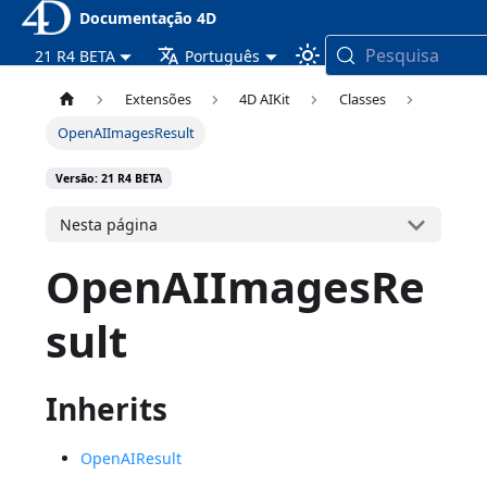
Documentação 4D
Pesquisa
21 R4 BETA
Português
Extensões
4D AIKit
Classes
OpenAIImagesResult
Versão: 21 R4 BETA
Nesta página
OpenAIImagesRe
sult
Inherits
OpenAIResult