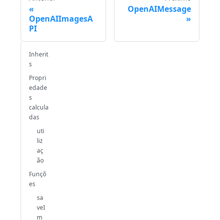
OpenAIMessage
OpenAIImagesA
PI
Inherit
s
Propri
edade
s
calcula
das
uti
liz
aç
ão
Funçõ
es
sa
veI
m