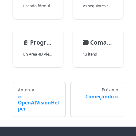
Usando fórmulas
As seguintes classes podem ser usadas no 4D View Pro.
📄️
Programação avançada com Javascript
🗃️
Comandos
Un Área 4D View Pro es un objeto de formulario de Área Web que utiliza el motor de renderizado web integrado. Como tal, ele se comporta como qualquer outra área da Web, e você pode fazer com que execute o código Javascript chamando o comando WA Evaluate Javascript 4D.
13 itens
Anterior
Próximo
Começando
OpenAIVisionHel
per