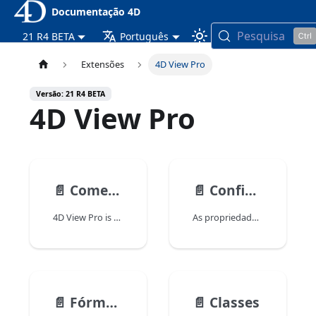
Documentação 4D
Pesquisa
21 R4 BETA
Português
Extensões
4D View Pro
Versão: 21 R4 BETA
4D View Pro
📄️
Começando
📄️
Configuração das áreas 4D View Pro
4D View Pro is a 4D component that includes a 4D form area and specific commands. Permite que você incorpore funcionalidades avançadas de planilha em seus projetos.
As propriedades da área 4D View Pro podem ser configuradas utilizando a lista de propriedades. As propriedades da folha de cálculo estão disponíveis através da linguagem.
📄️
Fórmulas e funções
📄️
Classes