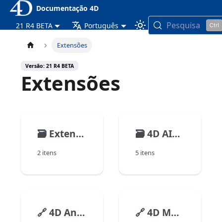
Documentação 4D
Pesquisa
21 R4 BETA
Português
Extensões
Versão: 21 R4 BETA
Extensões
🗃️
Extending 4D applications
🗃️
4D AIKit
2 itens
5 itens
🔗
4D Analyzer
🔗
4D Mobile App Server