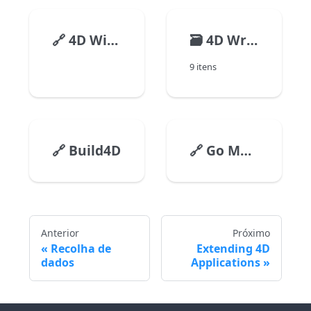
🔗
4D Widgets
🗃️
4D Write Pro
9 itens
🔗
Build4D
🔗
Go Mobile with 4D
Anterior
Próximo
Recolha de
Extending 4D
dados
Applications