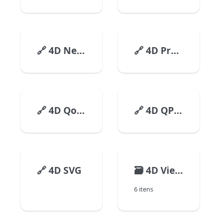
🔗
4D NetKit
🔗
4D Progress
🔗
4D Qodly Pro
🔗
4D QPDF
🔗
4D SVG
🗃️
4D View Pro
6 itens