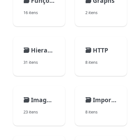
🗃️
Funções matemáticas
🗃️
Graphs
16 itens
2 itens
🗃️
Hierarchical Lists
🗃️
HTTP
31 itens
8 itens
🗃️
Imagens
🗃️
Import and Export
23 itens
8 itens