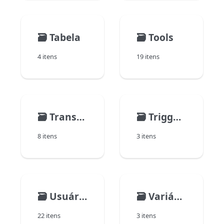
🗃️
Tabela
🗃️
Tools
4 itens
19 itens
🗃️
Transactions
🗃️
Triggers
8 itens
3 itens
🗃️
Usuários e grupos
🗃️
Variáveis.
22 itens
3 itens