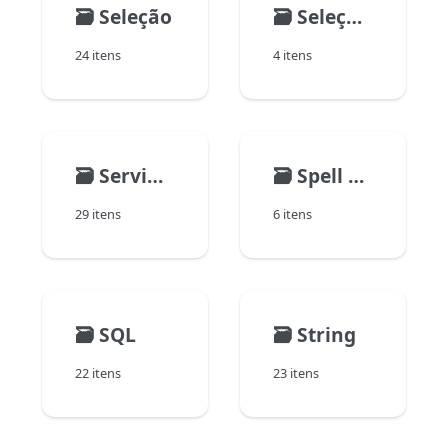
🗃️
Seleção
🗃️
Seleções temporárias
24 itens
4 itens
🗃️
Servidor Web
🗃️
Spell Checker
29 itens
6 itens
🗃️
SQL
🗃️
String
22 itens
23 itens