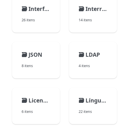
🗃️
Interface do usuário
🗃️
Interruptions
26 itens
14 itens
🗃️
JSON
🗃️
LDAP
8 itens
4 itens
🗃️
Licenças
🗃️
Línguagem
6 itens
22 itens