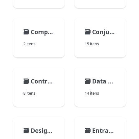
🗃️
Compiler
🗃️
Conjuntos
2 itens
15 itens
🗃️
Controle de entrada
🗃️
Data e Horas
8 itens
14 itens
🗃️
Design Object Access
🗃️
Entrada de dados