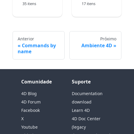
35 itens
17 itens
Anterior
Próximo
Commands by
Ambiente 4D
name
Comunidade
Suporte
4D Blog
Documentation
4D Forum
download
Facebook
Learn 4D
X
4D Doc Center
Youtube
(legacy