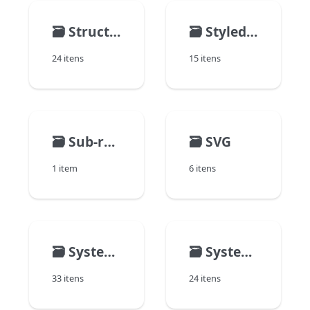
🗃️
Structure Access
🗃️
Styled Text
24 itens
15 itens
🗃️
Sub-registros
🗃️
SVG
1 item
6 itens
🗃️
System Documents
🗃️
System Environment
33 itens
24 itens