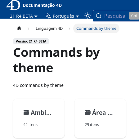
Documentação 4D
Pesquisa
21 R4 BETA
Português
Línguagem 4D
Commands by theme
Versão: 21 R4 BETA
Commands by
theme
4D commands by theme
🗃️
Ambiente 4D
🗃️
Área Web
42 itens
29 itens