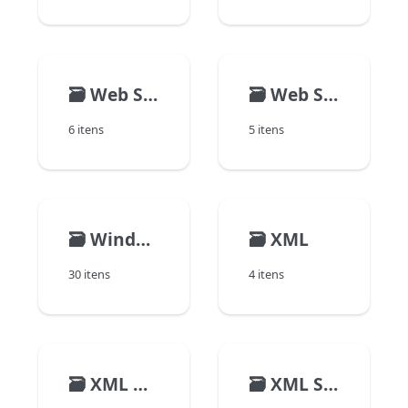
🗃️
Web Services (Client)
🗃️
Web Services (Server)
6 itens
5 itens
🗃️
Windows
🗃️
XML
30 itens
4 itens
🗃️
XML DOM
🗃️
XML SAX