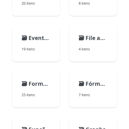
20 itens
8 itens
🗃️
Eventos formulário
🗃️
File and Folder
19 itens
4 itens
🗃️
Formulários
🗃️
Fórmulas
25 itens
7 itens