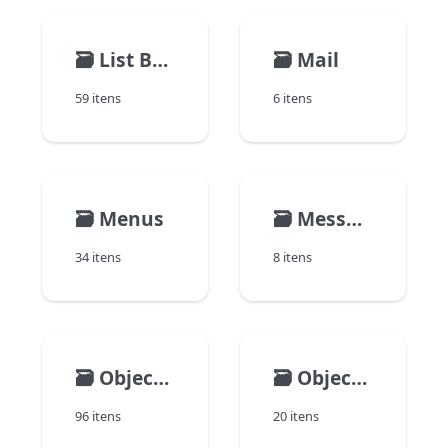
🗃️
List Box
🗃️
Mail
59 itens
6 itens
🗃️
Menus
🗃️
Messages
34 itens
8 itens
🗃️
Objects (Forms)
🗃️
Objects (Language)
96 itens
20 itens