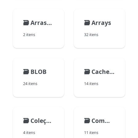
🗃️
Arrastar e Soltar
🗃️
Arrays
2 itens
32 itens
🗃️
BLOB
🗃️
Cache Management
24 itens
14 itens
🗃️
Coleções
🗃️
Communications
4 itens
11 itens