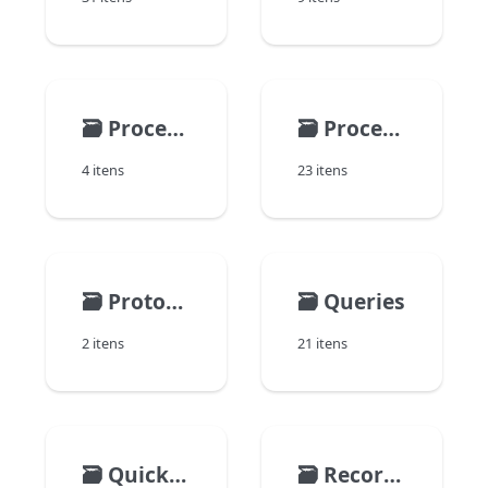
🗃️
Processo (Interface do Usuário)
🗃️
Processos
4 itens
23 itens
🗃️
Protocolo seguro
🗃️
Queries
2 itens
21 itens
🗃️
Quick Report
🗃️
Record Locking