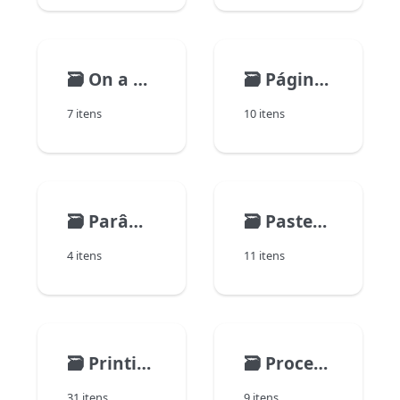
🗃️
On a Series
🗃️
Página de Backup
7 itens
10 itens
🗃️
Parâmetros
🗃️
Pasteboard
4 itens
11 itens
🗃️
Printing
🗃️
Processo (Comunicações)
31 itens
9 itens