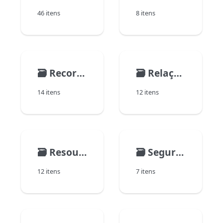
46 itens
8 itens
🗃️
Records
🗃️
Relações
14 itens
12 itens
🗃️
Resources
🗃️
Segurança dos dados
12 itens
7 itens