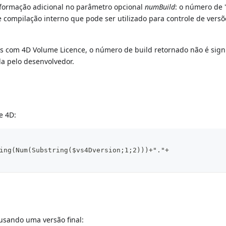
formação adicional no parâmetro opcional
numBuild
: o número de 
 compilação interno que pode ser utilizado para controle de versõ
.
s com 4D Volume Licence, o número de build retornado não é signif
da pelo desenvolvedor.
e 4D:
ing(Num(Substring($vs4Dversion;1;2)))+"."+
 usando uma versão final: