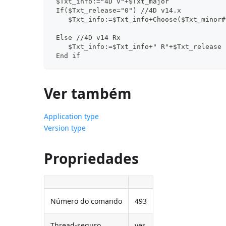
 $Txt_info:="4D v"+$Txt_major
 If($Txt_release="0") //4D v14.x
    $Txt_info:=$Txt_info+Choose($Txt_minor#
 Else //4D v14 Rx
    $Txt_info:=$Txt_info+" R"+$Txt_release
 End if
Ver também
Application type
Version type
Propriedades
Número do comando
493
Thread-seguro
yes