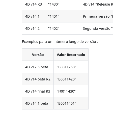
4D v14 R3
"1430"
4D v14 "Release 
4D v14.1
"1401"
Primeira versão "
4D v14.2
"1402"
Segunda versão "
Exemplos para um número longo de versão :
Versão
Valor Retornado
4D v12.5 beta
"B0011250"
4D v14 beta R2
"B0011420"
4D v14 final R3
"F0011430"
4D v14.1 beta
"B0011401"