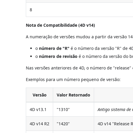
8
Nota de Compatibilidade (4D v14)
A numeração de versões mudou a partir da versão 14
o
número de "R"
é o número da versão "R" de 4D,
o
número de revisão
é o número da versão do bu
Nas versões anteriores de 4D, o número de "release"
Exemplos para um número pequeno de versão:
Versão
Valor Retornado
4D v13.1
"1310"
Antigo sistema de
4D v14 R2
"1420"
4D v14 "Release 