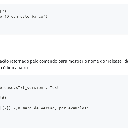
F")
e 4D com este banco")
ação retornado pelo comando para mostrar o nome do "release" d
 código abaixo:
elease;$Txt_version : Text
ld)
[[2]] //número de versão, por exemplo14