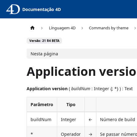
Documentação 4D
Línguagem 4D
Commands by theme
Versão: 21 R4 BETA
Nesta página
Application versi
Application version
(
buildNum
: Integer {; *} ) : Text
Parâmetro
Tipo
buildNum
Integer
←
Número de build
*
Operador
→
Se passar número 