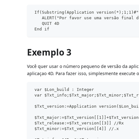
 If(Substring(Application version(*);1;1)#"
    ALERT("Por favor use uma versão final d
    QUIT 4D
 End if
Exemplo 3
Você quer usar o número pequeno de versão da aplic
aplicaçao 4D. Para fazer isso, simplesmente execute o
 var $Lon_build : Integer
 var $Txt_info;$Txt_major;$Txt_minor;$Txt_r
 $Txt_version:=Application version($Lon_bui
 $Txt_major:=$Txt_version[[1]]+$Txt_version
 $Txt_release:=$Txt_version[[3]] //Rx
 $Txt_minor:=$Txt_version[[4]] //.x