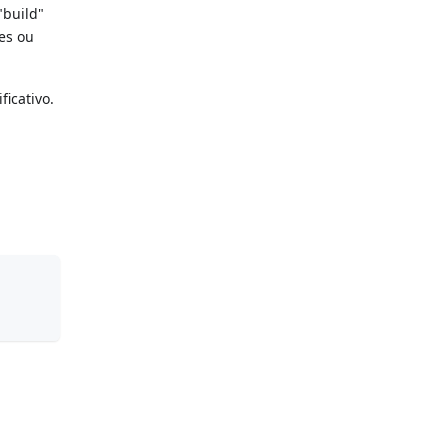
"build"
es ou
icativo.