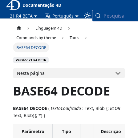
Documentação 4D
Pesquisa
21 R4 BETA
Português
Línguagem 4D
Commands by theme
Tools
BASE64 DECODE
Versão: 21 R4 BETA
Nesta página
BASE64 DECODE
BASE64 DECODE
(
textoCodificado
: Text, Blob {;
BLOB
:
Text, Blob}{; *} )
Parâmetro
Tipo
Descrição