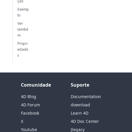
ção
Exemp
lo
Ver
també
m
Propri
edade
s
Comunidade
Suporte
4D Blog
Documentation
4D Forum
download
Facebook
Learn 4D
X
4D Doc Center
Youtube
(legacy