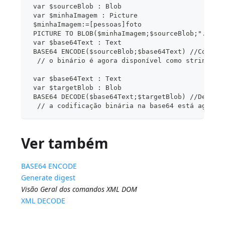
 var $sourceBlob : Blob
 var $minhaImagem : Picture
 $minhaImagem:=[pessoas]foto
 PICTURE TO BLOB($minhaImagem;$sourceBlob;".JPG"
 var $base64Text : Text
 BASE64 ENCODE($sourceBlob;$base64Text) //Codifi
  // o binário é agora disponível como string de
 var $base64Text : Text
 var $targetBlob : Blob
 BASE64 DECODE($base64Text;$targetBlob) //Decodi
  // a codificação binária na base64 está agora 
Ver também
BASE64 ENCODE
Generate digest
Visão Geral dos comandos XML DOM
XML DECODE