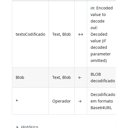
in:
Encoded
value to
decode
out:
textoCodificado
Text, Blob
↔
Decoded
value (if
decoded
parameter
omitted)
BLOB
Blob
Text, Blob
←
decodificado
Decodificado
*
Operador
→
em formato
Base64URL
Histórico