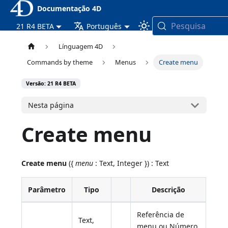
Documentação 4D
Pesquisa
21 R4 BETA
Português
Línguagem 4D
Commands by theme
Menus
Create menu
Versão: 21 R4 BETA
Nesta página
Create menu
Create menu
({
menu
: Text, Integer }) : Text
Parâmetro
Tipo
Descrição
Referência de
Text,
menu ou Número