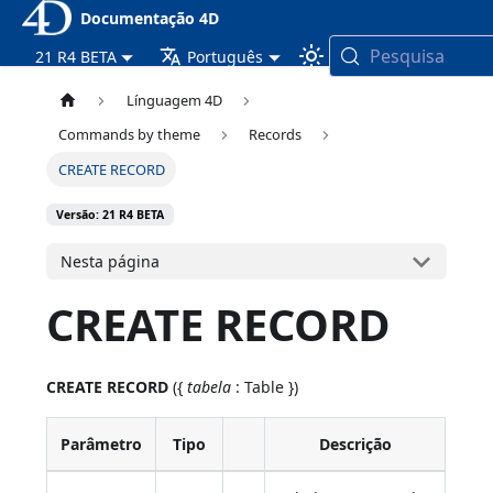
Documentação 4D
Pesquisa
21 R4 BETA
Português
Línguagem 4D
Commands by theme
Records
CREATE RECORD
Versão: 21 R4 BETA
Nesta página
CREATE RECORD
CREATE RECORD
({
tabela
: Table })
Parâmetro
Tipo
Descrição