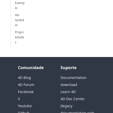
Exemp
lo
Ver
també
m
Propri
edade
s
Comunidade
Suporte
4D Blog
Documentation
4D Forum
download
Facebook
Learn 4D
X
4D Doc Center
Youtube
(legacy
Github
documentation web