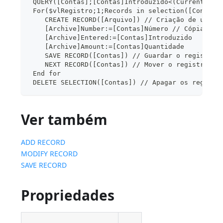
 QUERY([Contas];[Contas]Introduzido<(Current dat
 For($vlRegistro;1;Records in selection([Contas]
    CREATE RECORD([Arquivo]) // Criação de um no
    [Archive]Number:=[Contas]Número // Cópia dos
    [Archive]Entered:=[Contas]Introduzido
    [Archive]Amount:=[Contas]Quantidade
    SAVE RECORD([Contas]) // Guardar o registro 
    NEXT RECORD([Contas]) // Mover o registro de
 End for
 DELETE SELECTION([Contas]) // Apagar os registr
Ver também
ADD RECORD
MODIFY RECORD
SAVE RECORD
Propriedades