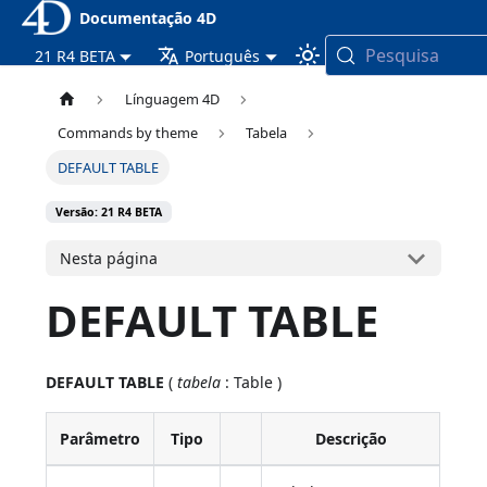
Documentação 4D
Pesquisa
21 R4 BETA
Português
Línguagem 4D
Commands by theme
Tabela
DEFAULT TABLE
Versão: 21 R4 BETA
Nesta página
DEFAULT TABLE
DEFAULT TABLE
(
tabela
: Table )
Parâmetro
Tipo
Descrição