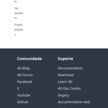
lo
Ver
també
m
Propri
edade
s
Comunidade
Suporte
4D Blog
Documentation
4D Forum
download
Facebook
Learn 4D
X
4D Doc Center
Youtube
(legacy
Github
documentation web