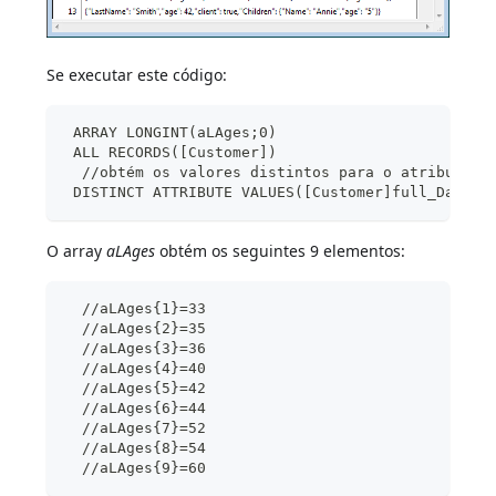
Se executar este código:
 ARRAY LONGINT(aLAges;0)
 ALL RECORDS([Customer])
  //obtém os valores distintos para o atributo  
 DISTINCT ATTRIBUTE VALUES([Customer]full_Data;"
O array
aLAges
obtém os seguintes 9 elementos:
  //aLAges{1}=33
  //aLAges{2}=35
  //aLAges{3}=36
  //aLAges{4}=40
  //aLAges{5}=42
  //aLAges{6}=44
  //aLAges{7}=52
  //aLAges{8}=54
  //aLAges{9}=60