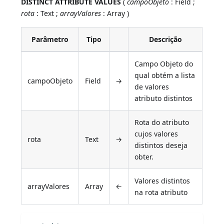
DISTINCT ATTRIBUTE VALUES
(
campoObjeto
: Field ;
rota
: Text ;
arrayValores
: Array )
Parâmetro
Tipo
Descrição
Campo Objeto do
qual obtém a lista
campoObjeto
Field
→
de valores
atributo distintos
Rota do atributo
cujos valores
rota
Text
→
distintos deseja
obter.
Valores distintos
arrayValores
Array
←
na rota atributo