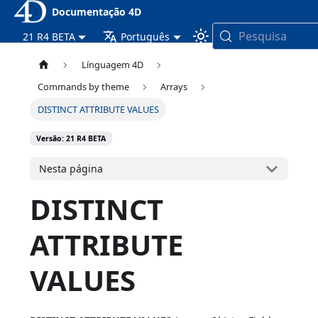
Documentação 4D
Pesquisa
21 R4 BETA
Português
Línguagem 4D
Commands by theme
Arrays
DISTINCT ATTRIBUTE VALUES
Versão: 21 R4 BETA
Nesta página
DISTINCT
ATTRIBUTE
VALUES