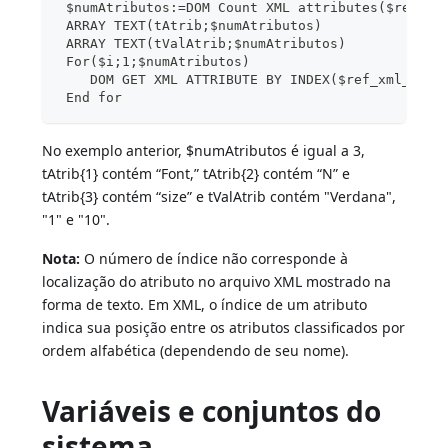
 $numAtributos:=DOM Count XML attributes($ref_xm
 ARRAY TEXT(tAtrib;$numAtributos)
 ARRAY TEXT(tValAtrib;$numAtributos)
 For($i;1;$numAtributos)
    DOM GET XML ATTRIBUTE BY INDEX($ref_xml_filh
 End for
No exemplo anterior, $numAtributos é igual a 3,
tAtrib{1} contém “Font,” tAtrib{2} contém “N” e
tAtrib{3} contém “size” e tValAtrib contém "Verdana",
"1" e "10".
Nota:
O número de índice não corresponde à
localização do atributo no arquivo XML mostrado na
forma de texto. Em XML, o índice de um atributo
indica sua posição entre os atributos classificados por
ordem alfabética (dependendo de seu nome).
Variáveis e conjuntos do
sistema