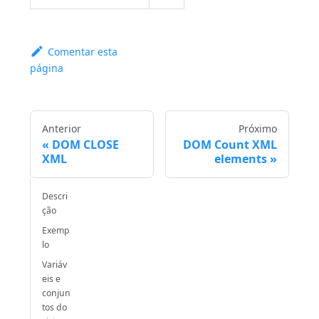
Comentar esta
página
Anterior
Próximo
DOM CLOSE
DOM Count XML
XML
elements
Descri
ção
Exemp
lo
Variáv
eis e
conjun
tos do