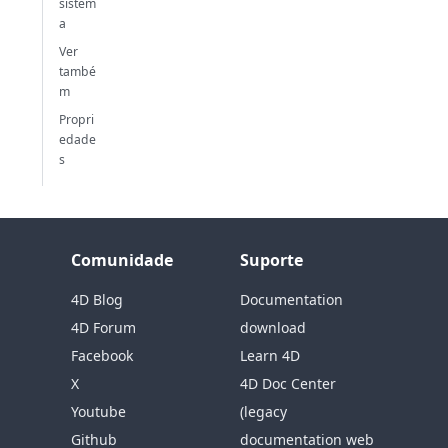
sistem
a
Ver
també
m
Propri
edade
s
Comunidade
Suporte
4D Blog
Documentation
4D Forum
download
Facebook
Learn 4D
X
4D Doc Center
Youtube
(legacy
Github
documentation web