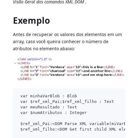
Visão Geral dos comandos XML DOM
.
Exemplo
Antes de recuperar os valores dos elementos em um
array, caso você queira conhecer o número de
atributos no elemento abaixo:
 var minhaVarBlob : Blob
 var $ref_xml_Pai;$ref_xml_filho : Text
 var meuResultado : Text
 var $numAtributos : Integer
 $ref_xml_Pai:=DOM Parse XML variable(miVarBlob)
 $ref_xml_filho:=DOM Get first child XML element