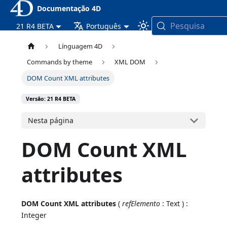
Documentação 4D
Pesquisa
21 R4 BETA
Português
Línguagem 4D
Commands by theme
XML DOM
DOM Count XML attributes
Versão: 21 R4 BETA
Nesta página
DOM Count XML
attributes
DOM Count XML attributes
(
refElemento
: Text ) :
Integer