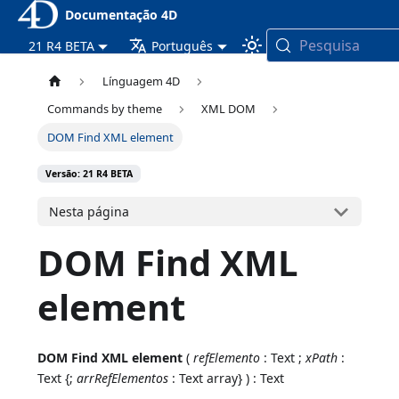
Documentação 4D
Pesquisa
21 R4 BETA
Português
Línguagem 4D
Commands by theme
XML DOM
DOM Find XML element
Versão: 21 R4 BETA
Nesta página
DOM Find XML
element
DOM Find XML element
(
refElemento
: Text ;
xPath
:
Text {;
arrRefElementos
: Text array} ) : Text