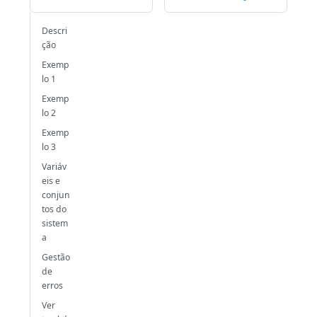
Descri
ção
Exemp
lo 1
Exemp
lo 2
Exemp
lo 3
Variáv
eis e
conjun
tos do
sistem
a
Gestão
de
erros
Ver