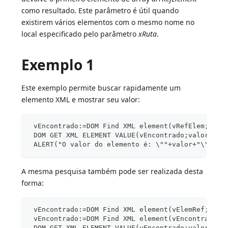
como resultado. Este parâmetro é útil quando
existirem vários elementos com o mesmo nome no
local especificado pelo parâmetro
xRuta
.
Exemplo 1
Este exemplo permite buscar rapidamente um
elemento XML e mostrar seu valor:
 vEncontrado:=DOM Find XML element(vRefElem;"Ite
 DOM GET XML ELEMENT VALUE(vEncontrado;valor)
 ALERT("O valor do elemento é: \""+valor+"\"")
A mesma pesquisa também pode ser realizada desta
forma:
 vEncontrado:=DOM Find XML element(vElemRef;"Ite
 vEncontrado:=DOM Find XML element(vEncontrado;"
 DOM GET XML ELEMENT VALUE(vEncontrado;valor)