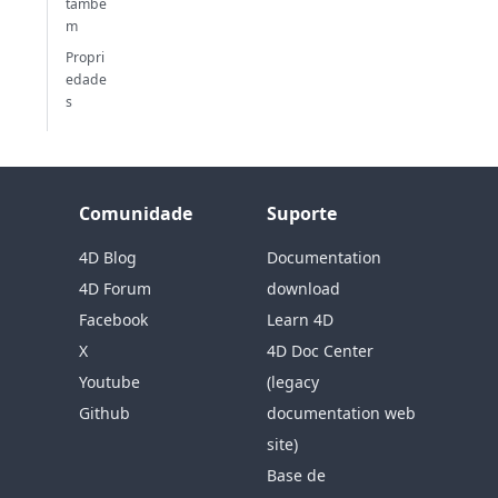
també
m
Propri
edade
s
Comunidade
Suporte
4D Blog
Documentation
4D Forum
download
Facebook
Learn 4D
X
4D Doc Center
Youtube
(legacy
Github
documentation web
site)
Base de