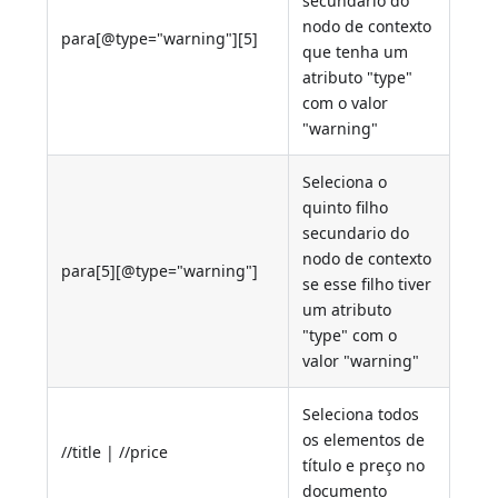
secundario do
nodo de contexto
para[@type="warning"][5]
que tenha um
atributo "type"
com o valor
"warning"
Seleciona o
quinto filho
secundario do
nodo de contexto
para[5][@type="warning"]
se esse filho tiver
um atributo
"type" com o
valor "warning"
Seleciona todos
os elementos de
//title | //price
título e preço no
documento