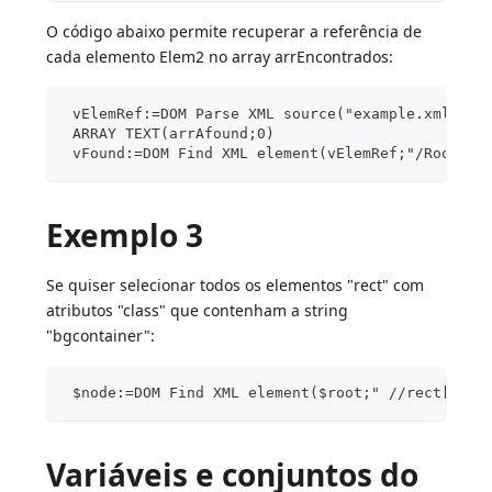
O código abaixo permite recuperar a referência de
cada elemento Elem2 no array arrEncontrados:
 vElemRef:=DOM Parse XML source("example.xml")
 ARRAY TEXT(arrAfound;0)
 vFound:=DOM Find XML element(vElemRef;"/Root/El
Exemplo 3
Se quiser selecionar todos os elementos "rect" com
atributos "class" que contenham a string
"bgcontainer":
 $node:=DOM Find XML element($root;" //rect[cont
Variáveis e conjuntos do