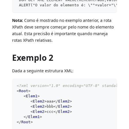
 ALERT("O valor do elemento é: \""+valor+"\"")
Nota:
Como é mostrado no exemplo anterior, a rota
XPath deve sempre começar pelo nome do elemento
atual. Esta precisão é importante quando maneja
rotas XPath relativas.
Exemplo 2
Dada a seguinte estrutura XML:
<?xml version="1.0" encoding="UTF-8" standalone=
<
Root
>
<
Elem1
>
<
Elem2
>
aaa
</
Elem2
>
<
Elem2
>
bbb
</
Elem2
>
<
Elem2
>
ccc
</
Elem2
>
</
Elem1
>
</
Root
>