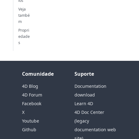
los
Veja
també
m
Propri
edade
s
Comunidade
Suporte
4D Blog
Documentation
4D Forum
download
Facebook
Learn 4D
X
4D Doc Center
Youtube
(legacy
Github
documentation web
site)