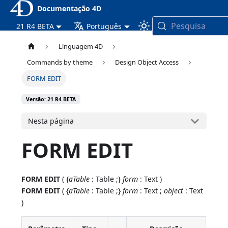
Documentação 4D
Pesquisa
21 R4 BETA
Português
Línguagem 4D
Commands by theme
Design Object Access
FORM EDIT
Versão: 21 R4 BETA
Nesta página
FORM EDIT
FORM EDIT
( {
aTable
: Table ;}
form
: Text )
FORM EDIT
( {
aTable
: Table ;}
form
: Text ;
object
: Text
)