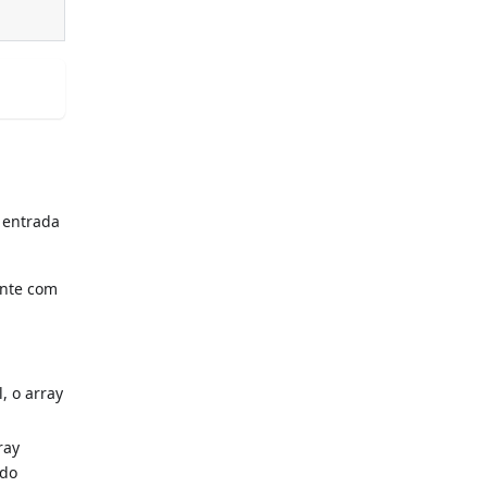
 entrada
ente com
, o array
ray
 do