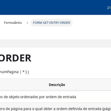
21
Formulários
FORM GET ENTRY ORDER
 ORDER
; numPagina | * } )
Descrição
s de objeto ordenados por ordem de entrada
o de página para o qual obter a ordem definida de entrada (pág