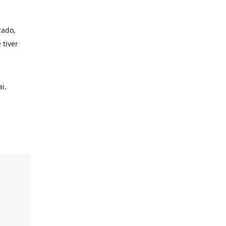
izado,
 tiver
i.