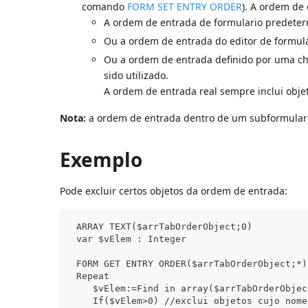
comando
FORM SET ENTRY ORDER
). A ordem de 
A ordem de entrada de formulario predeter
Ou a ordem de entrada do editor de formulá
Ou a ordem de entrada definido por uma
sido utilizado.
A ordem de entrada real sempre inclui obje
Nota:
a ordem de entrada dentro de um subformulario
Exemplo
Pode excluir certos objetos da ordem de entrada:
 ARRAY TEXT($arrTabOrderObject;0)
 var $vElem : Integer
 FORM GET ENTRY ORDER($arrTabOrderObject;*)
 Repeat
    $vElem:=Find in array($arrTabOrderObjec
    If($vElem>0) //exclui objetos cujo nome