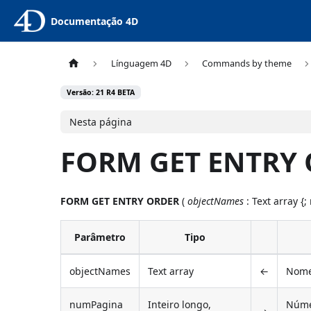
Documentação 4D
Línguagem 4D
Commands by theme
Versão: 21 R4 BETA
Nesta página
FORM GET ENTRY
FORM GET ENTRY ORDER
(
objectNames
: Text array {
Parâmetro
Tipo
objectNames
Text array
←
Nome
numPagina
Inteiro longo,
Númer