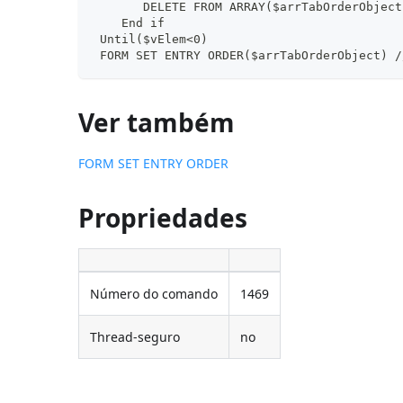
       DELETE FROM ARRAY($arrTabOrderObject
    End if
 Until($vElem<0)
 FORM SET ENTRY ORDER($arrTabOrderObject) /
Ver também
FORM SET ENTRY ORDER
Propriedades
Número do comando
1469
Thread-seguro
no