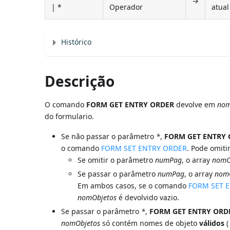
→
| *
Operador
atual
Histórico
Descrição
O comando
FORM GET ENTRY ORDER
devolve em
nom
do formulario.
Se não passar o parâmetro
*
,
FORM GET ENTRY
o comando
FORM SET ENTRY ORDER
. Pode omit
Se omitir o parâmetro
numPag
, o array
nomO
Se passar o parâmetro
numPag
, o array
nom
Em ambos casos, se o comando
FORM SET 
nomObjetos
é devolvido vazio.
Se passar o parâmetro
*
,
FORM GET ENTRY ORD
nomObjetos
só contém nomes de objeto
válidos
(