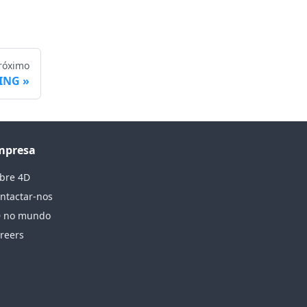
róximo
ZING
mpresa
bre 4D
ntactar-nos
 no mundo
reers