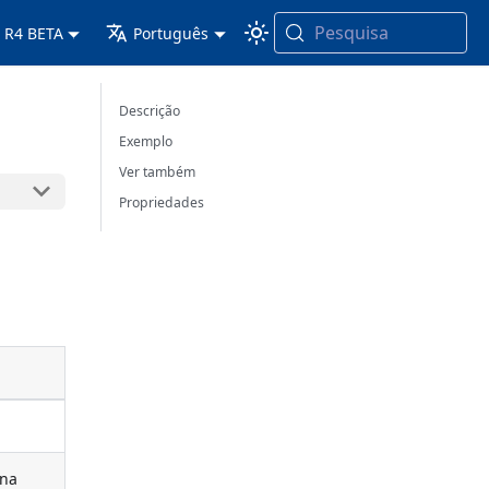
Pesquisa
 R4 BETA
Português
Descrição
Exemplo
Ver também
Propriedades
ina