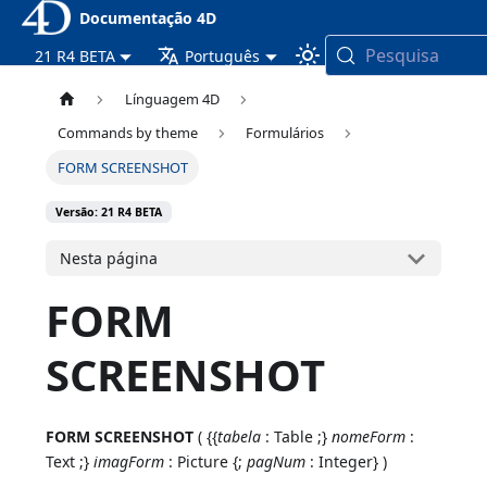
Documentação 4D
Pesquisa
21 R4 BETA
Português
Línguagem 4D
Commands by theme
Formulários
FORM SCREENSHOT
Versão: 21 R4 BETA
Nesta página
FORM
SCREENSHOT
FORM SCREENSHOT
( {{
tabela
: Table ;}
nomeForm
:
Text ;}
imagForm
: Picture {;
pagNum
: Integer} )