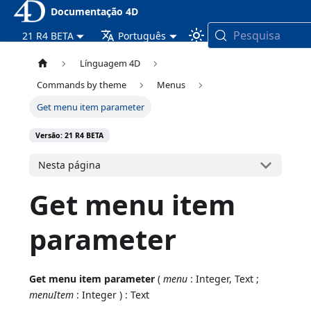
Documentação 4D
Pesquisa
21 R4 BETA
Português
Línguagem 4D
Commands by theme
Menus
Get menu item parameter
Versão: 21 R4 BETA
Nesta página
Get menu item
parameter
Get menu item parameter
(
menu
: Integer, Text ;
menuItem
: Integer ) : Text