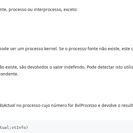
nte, processo ou interprocesso, exceto:
pode ser um processo kernel. Se o processo fonte não existe, est
existe, são devolvidos o valor indefinido. Pode detectar isto util
pondente.
doActual
no processo cujo número for
$vlProcesso
e devolve o resul
tual;vtInfo)