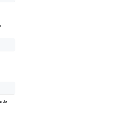
o
a da