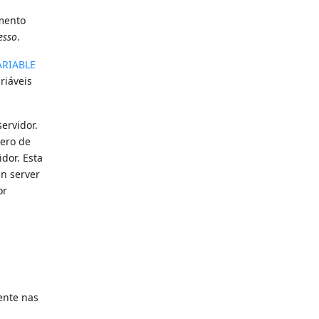
imento
esso
.
ARIABLE
riáveis
ervidor.
mero de
dor. Esta
n server
or
ente nas