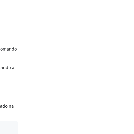
e comando
izando a
tado na