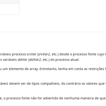
riáveis processo
srcVar
(
srvVar2
, etc.) desde o processo fonte cuj
s variáveis
dstVar
(
dstVar2
, etc.) do processo atual.
u um elemento de array. Entretanto, tenha em conta as restrições 
iáveis devem ser de tipos compatíveis, do contrário os valores que
nte, o processo fonte não for advertido de nenhuma maneira de que