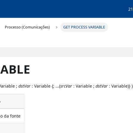
21
Processo (Comunicações)
GET PROCESS VARIABLE
IABLE
Variable ;
dstVar
: Variable {; ...(
srcVar
: Variable ;
dstVar
: Variable)} )
o
o da fonte