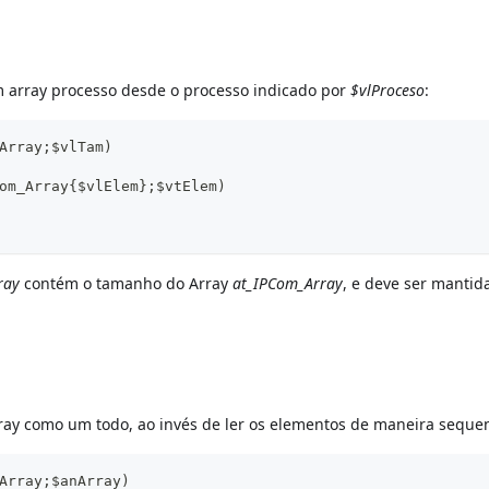
 array processo desde o processo indicado por
$vlProceso
:
Array;$vlTam)
om_Array{$vlElem};$vtElem)
ray
contém o tamanho do Array
at_IPCom_Array
, e deve ser mantid
rray como um todo, ao invés de ler os elementos de maneira sequen
Array;$anArray)