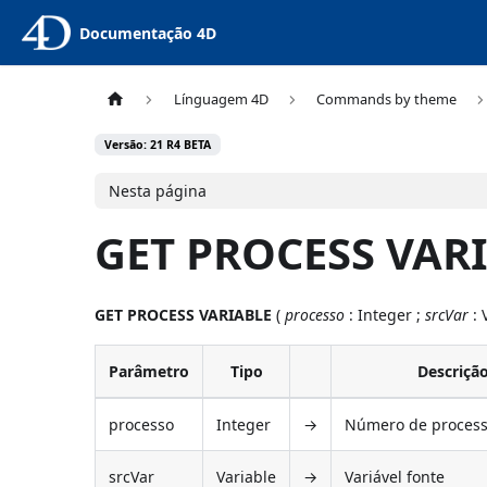
Documentação 4D
Línguagem 4D
Commands by theme
Versão: 21 R4 BETA
Nesta página
GET PROCESS VAR
GET PROCESS VARIABLE
(
processo
: Integer ;
srcVar
: 
Parâmetro
Tipo
Descriçã
processo
Integer
→
Número de process
srcVar
Variable
→
Variável fonte