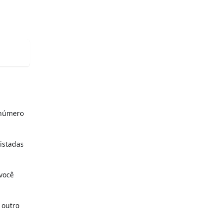
o número
listadas
 você
 outro