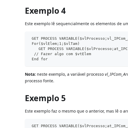
Exemplo 4
Este exemplo lê sequencialmente os elementos de um
 GET PROCESS VARIABLE($vlProcesso;vl_IPCom_
 For($vlElem;1;$vlTam)
    GET PROCESS VARIABLE($vlProcesso;at_IPC
  // Fazer algo com $vtElem
 End for
Nota:
neste exemplo, a variável processo
vl_IPCom_Ar
processo fonte.
Exemplo 5
Este exemplo faz o mesmo que o anterior, mas lê o a
 GET PROCESS VARIABLE($vlProcesso;at_IPCom_