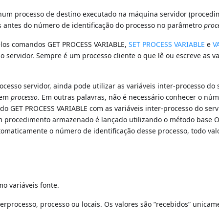
eis num processo de destino executado na máquina servidor (proced
s antes do número de identificação do processo no parâmetro
proc
pelos comandos GET PROCESS VARIABLE,
SET PROCESS VARIABLE
e
V
ao servidor. Sempre é um processo cliente o que lê ou escreve as va
cesso servidor, ainda pode utilizar as variáveis inter-processo do s
o em
processo
. Em outras palavras, não é necessário conhecer o nú
ndo GET PROCESS VARIABLE com as variáveis inter-processo do servi
um procedimento armazenado é lançado utilizando o método base O
omaticamente o número de identificação desse processo, todo val
o variáveis fonte.
terprocesso, processo ou locais. Os valores são “recebidos” unicam