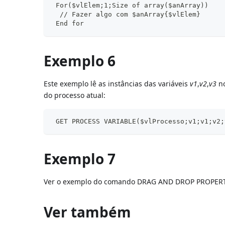
 For($vlElem;1;Size of array($anArray))
  // Fazer algo com $anArray{$vlElem}
 End for
Exemplo 6
Este exemplo lê as instâncias das variáveis
v1
,
v2
,
v3
no
do processo atual:
 GET PROCESS VARIABLE($vlProcesso;v1;v1;v2;
Exemplo 7
Ver o exemplo do comando DRAG AND DROP PROPERT
Ver também