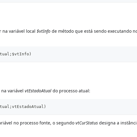
 na variável local
$vtInfo
de método que está sendo executando n
tual;$vtInfo)
 na variável
vtEstadoAtual
do processo atual:
tual;vtEstadoAtual)
ariável no processo fonte, o segundo
vtCurStatus
designa a instânci