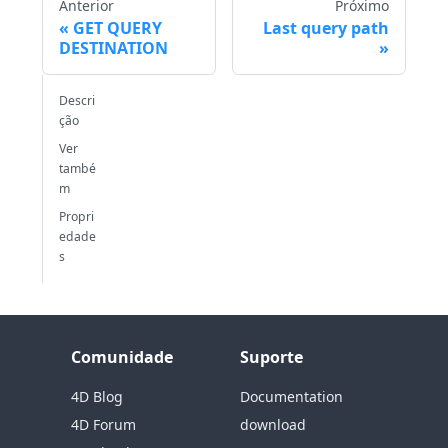
Anterior
Próximo
GET QUERY
Last query path
DESTINATION
Descri
ção
Ver
també
m
Propri
edade
s
Comunidade
Suporte
4D Blog
Documentation
4D Forum
download