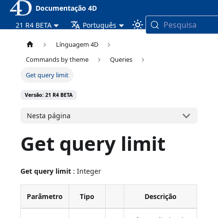
Documentação 4D
Pesquisa
21 R4 BETA
Português
Línguagem 4D
Commands by theme
Queries
Get query limit
Versão: 21 R4 BETA
Nesta página
Get query limit
Get query limit
: Integer
Parâmetro
Tipo
Descrição