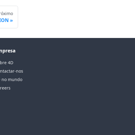
róximo
TION
mpresa
bre 4D
ntactar-nos
 no mundo
reers