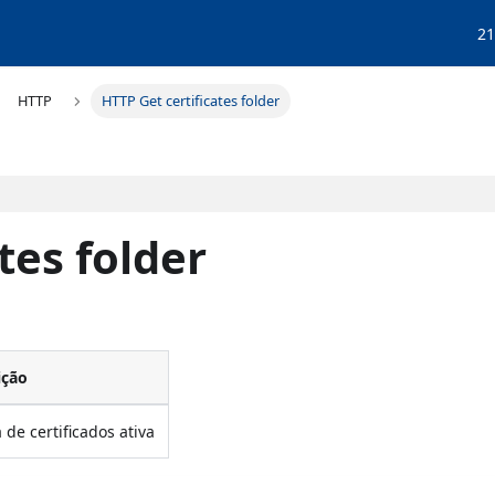
21
HTTP
HTTP Get certificates folder
tes folder
ição
de certificados ativa