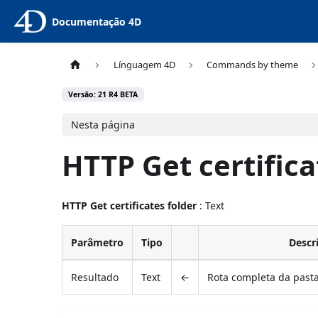
Documentação 4D
Línguagem 4D
Commands by theme
Versão: 21 R4 BETA
Nesta página
HTTP Get certifica
HTTP Get certificates folder
: Text
Parâmetro
Tipo
Descr
Resultado
Text
←
Rota completa da pasta 