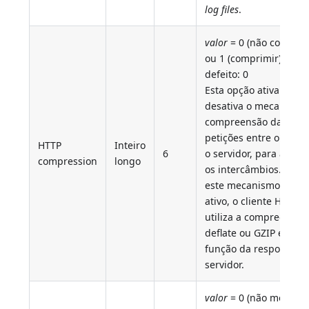
log files
.
valor
= 0 (não comprim
ou 1 (comprimir). Por
defeito: 0
Esta opção ativa ou
desativa o mecanismo
compreensão das
petições entre o client
HTTP
Inteiro
6
o servidor, para aceler
compression
longo
os intercâmbios. Qua
este mecanismo está
ativo, o cliente HTTP
utiliza a compreensão
deflate ou GZIP em
função da resposta do
servidor.
valor
= 0 (não mostrar