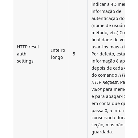
indicar a 4D memoriza
informação de
autenticação do usuár
(nome de usuário, sen
método, etc.) Com a
finalidade de voltar a
HTTP reset
usar-los mais a frente
Inteiro
auth
5
Por defeito, esta
longo
settings
informação é apagad
depois de cada execu
do comando
HTTP Get
HTTP Request
. Passe 0
valor
para memorizar-
e para apagar-los. Te
em conta que quando
passa 0, a informação
conservada durante a
seção, mas não é
guardada.