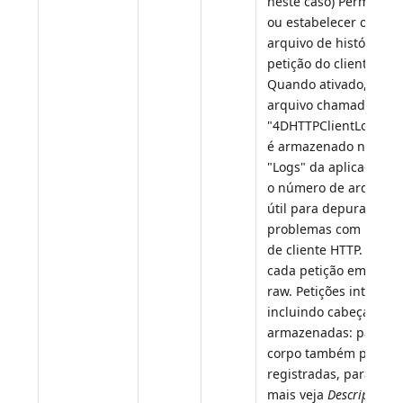
neste caso) Permite ob
ou estabelecer o esta
arquivo de histórico d
petição do cliente HTT
Quando ativado, este
arquivo chamado
"4DHTTPClientLog_nn.t
é armazenado na past
"Logs" da aplicação (n
o número de arquivo).
útil para depurar
problemas com petiçõ
de cliente HTTP. Regis
cada petição em mod
raw. Petições inteiras,
incluindo cabeçalhos,
armazenadas: partes 
corpo também podem 
registradas, para sab
mais veja
Description o