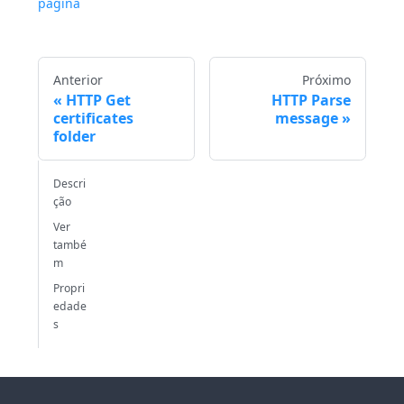
página
Anterior
Próximo
HTTP Get
HTTP Parse
certificates
message
folder
Descri
ção
Ver
també
m
Propri
edade
s