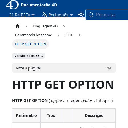
Documentação 4D
Pesquisa
21 R4 BETA
Português
Línguagem 4D
Commands by theme
HTTP
HTTP GET OPTION
Versão: 21 R4 BETA
Nesta página
HTTP GET OPTION
HTTP GET OPTION
(
opção
: Integer ;
valor
: Integer )
Parâmetro
Tipo
Descrição