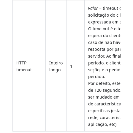
valor
= timeout da
solicitação do cliente,
expressada em segun
O time out é o tempo 
espera do cliente HTT
caso de não haver
resposta por parte do
servidor. Ao final dest
HTTP
Inteiro
período, o cliente fech
1
timeout
longo
seção, e o pedido é
perdido.
Por defeito, este temp
de 120 segundos. Pod
ser mudado em funçã
de características
específicas (estado da
rede, características d
aplicação, etc).