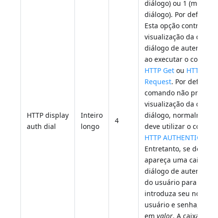
diálogo) ou 1 (mostrar
diálogo). Por defeito: 
Esta opção controla a
visualização da caixa 
diálogo de autenticaç
ao executar o comand
HTTP Get
ou
HTTP
Request
. Por defeito, 
comando não provoca
visualização da caixa 
HTTP display
Inteiro
diálogo, normalmente
4
auth dial
longo
deve utilizar o coman
HTTP AUTHENTICATE
.
Entretanto, se deseja
apareça uma caixa de
diálogo de autenticaç
do usuário para que
introduza seu nome d
usuário e senha, pass
em
valor
. A caixa de