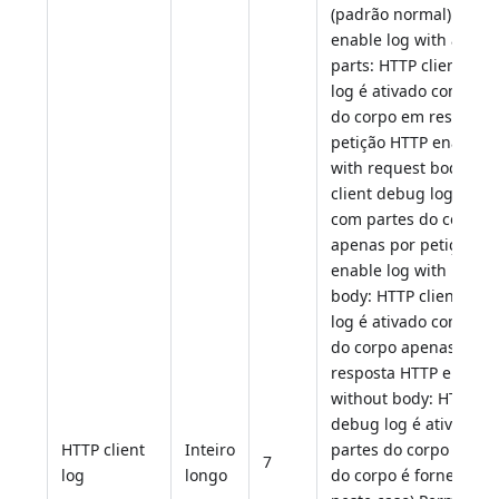
(padrão normal) HTTP
enable log with all bo
parts: HTTP client de
log é ativado com par
do corpo em resposta
petição HTTP enable l
with request body: HT
client debug log é ati
com partes do corpo
apenas por petição H
enable log with respo
body: HTTP client deb
log é ativado com par
do corpo apenas por
resposta HTTP enable 
without body: HTTP cli
debug log é ativado 
HTTP client
Inteiro
partes do corpo (tam
7
log
longo
do corpo é fornecido