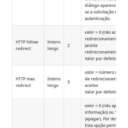
diálogo aparece some
se a solicitação reque
autenticação.
valor
= 0 (não aceita
redirecionamentos) o 
HTTP follow
Inteiro
2
(aceita
redirect
longo
redirecionamentos).
Valor por defeito = 2
valor
= número máxi
HTTP max
Inteiro
de redirecionamentos
3
redirect
longo
aceitos
Valor por defeito = 2
valor
= 0 (não apagar 
informação) ou 1
(apagar). Por defeito: 
Esta opção permite