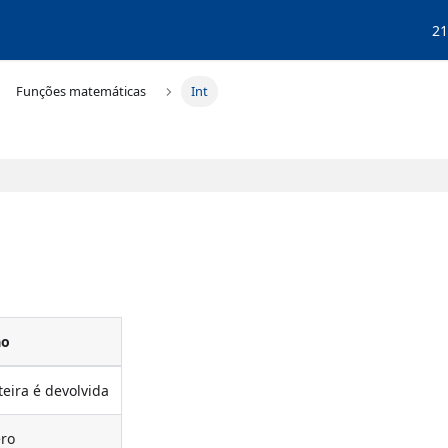
21
Funções matemáticas
Int
ão
eira é devolvida
ero