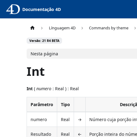
Documentação 4D
Línguagem 4D
Commands by theme
Versão: 21 R4 BETA
Nesta página
Int
Int
(
numero
: Real ) : Real
Parâmetro
Tipo
Descriç
numero
Real
→
Número cuja porção int
Resultado
Real
←
Porção inteira do núm