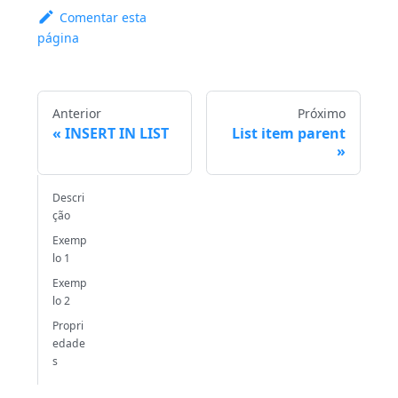
Comentar esta
página
Anterior
Próximo
INSERT IN LIST
List item parent
Descri
ção
Exemp
lo 1
Exemp
lo 2
Propri
edade
s