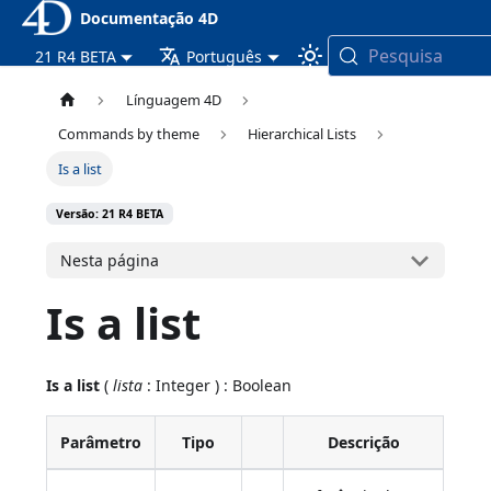
Documentação 4D
Pesquisa
21 R4 BETA
Português
Línguagem 4D
Commands by theme
Hierarchical Lists
Is a list
Versão: 21 R4 BETA
Nesta página
Is a list
Is a list
(
lista
: Integer ) : Boolean
Parâmetro
Tipo
Descrição