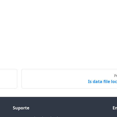
P
Is data file lo
Suporte
E