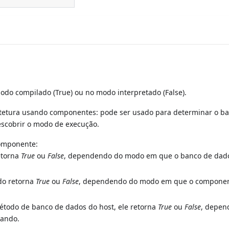
odo compilado (True) ou no modo interpretado (False).
uitetura usando componentes: pode ser usado para determinar o b
escobrir o modo de execução.
omponente:
etorna
True
ou
False
, dependendo do modo em que o banco de dado
do retorna
True
ou
False
, dependendo do modo em que o componen
todo de banco de dados do host, ele retorna
True
ou
False
, depen
tando.