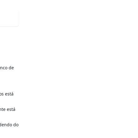
anco de
s está
te está
dendo do