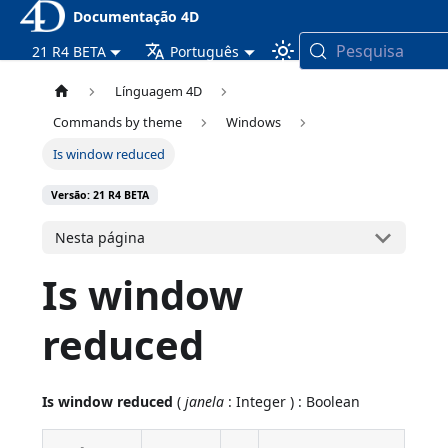
Documentação 4D
Pesquisa
21 R4 BETA
Português
Línguagem 4D
Commands by theme
Windows
Is window reduced
Versão: 21 R4 BETA
Nesta página
Is window
reduced
Is window reduced
(
janela
: Integer ) : Boolean