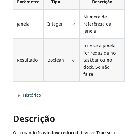
Parâmetro
Tipo
Descrição
Número de
janela
Integer
→
referência da
janela
true se a janela
for reduzida no
Resultado
Boolean
←
taskbar ou no
dock. Se não,
false
Histórico
Descrição
O comando
Is window reduced
devolve
True
se a