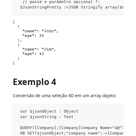
  // passe o parâmetro opcional *:
 $JsonStringPretty :=JSON Stringify array($myArr
Exemplo 4
Conversão de uma seleção 4D em um array objeto:
 var $jsonObject : Object
 var $jsonString : Text
 QUERY([Company];[Company]Company Name="a@")
 OB SET($jsonObject;"company name";->[Company]Co