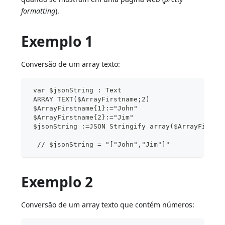
formatting
).
Exemplo 1
Conversão de um array texto:
 var $jsonString : Text
 ARRAY TEXT($ArrayFirstname;2)
 $ArrayFirstname{1}:="John"
 $ArrayFirstname{2}:="Jim"
 $jsonString :=JSON Stringify array($ArrayFirstn
  // $jsonString = "["John","Jim"]"
Exemplo 2
Conversão de um array texto que contém números: