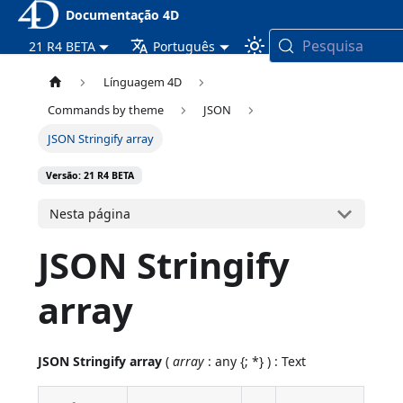
Documentação 4D
Pesquisa
21 R4 BETA
Português
Línguagem 4D
Commands by theme
JSON
JSON Stringify array
Versão: 21 R4 BETA
Nesta página
JSON Stringify
array
JSON Stringify array
(
array
: any {; *} ) : Text