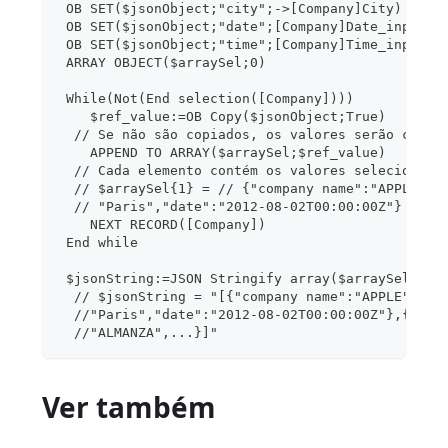
 OB SET($jsonObject;"city";->[Company]City)
 OB SET($jsonObject;"date";[Company]Date_input)
 OB SET($jsonObject;"time";[Company]Time_input)
 ARRAY OBJECT($arraySel;0)
 While(Not(End selection([Company])))
    $ref_value:=OB Copy($jsonObject;True)
  // Se não são copiados, os valores serão cadei
    APPEND TO ARRAY($arraySel;$ref_value)
  // Cada elemento contém os valores selecionado
  // $arraySel{1} = // {"company name":"APPLE","
  // "Paris","date":"2012-08-02T00:00:00Z"}
    NEXT RECORD([Company])
 End while
 $jsonString:=JSON Stringify array($arraySel)
  // $jsonString = "[{"company name":"APPLE","ti
  //"Paris","date":"2012-08-02T00:00:00Z"},{"com
  //"ALMANZA",...}]"
Ver também