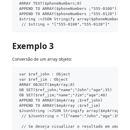
 ARRAY TEXT($phoneNumbers;0)
 APPEND TO ARRAY($phoneNumbers ;"555-0100")
 APPEND TO ARRAY($phoneNumbers ;"555-0120")
 $string :=JSON Stringify array($phoneNumbers)
  // $string = "["555-0100","555-0120"]"
Exemplo 3
Conversão de um array objeto:
 var $ref_john : Object
 var $ref_jim : Object
 ARRAY OBJECT($myArray;0)
 OB SET($ref_john;"name";"John";"age";35)
 OB SET($ref_jim;"name";"Jim";"age";40)
 APPEND TO ARRAY($myArray ;$ref_john)
 APPEND TO ARRAY($myArray ;$ref_jim)
 $JsonString :=JSON Stringify array($myArray)
  // $JsonString = "[{"name":"John","age":35},{"
  // Se deseja visualizar o resultado em uma pág