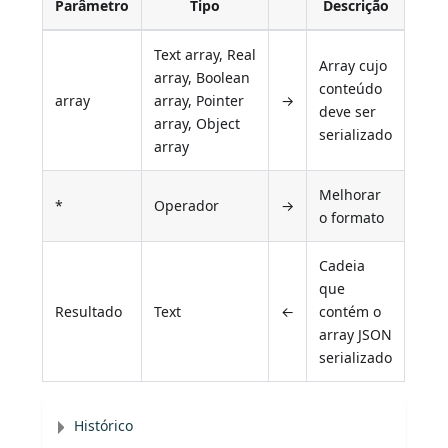
Parâmetro
Tipo
Descrição
Text array, Real
Array cujo
array, Boolean
conteúdo
array
array, Pointer
→
deve ser
array, Object
serializado
array
Melhorar
*
Operador
→
o formato
Cadeia
que
Resultado
Text
←
contém o
array JSON
serializado
Histórico