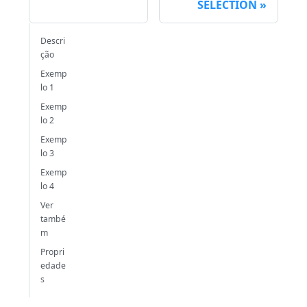
SELECTION
Descri
ção
Exemp
lo 1
Exemp
lo 2
Exemp
lo 3
Exemp
lo 4
Ver
també
m
Propri
edade
s