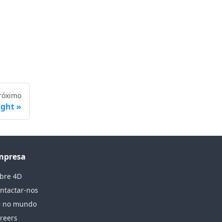
róximo
ight
mpresa
bre 4D
ntactar-nos
 no mundo
reers