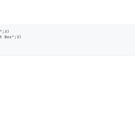
";3)
t Box";3)