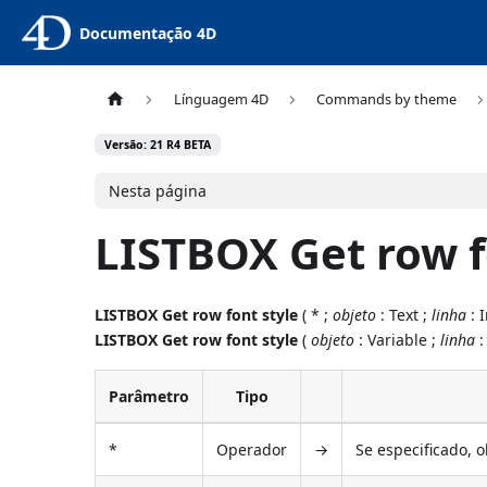
Documentação 4D
Línguagem 4D
Commands by theme
Versão: 21 R4 BETA
Nesta página
LISTBOX Get row f
LISTBOX Get row font style
( * ;
objeto
: Text ;
linha
: 
LISTBOX Get row font style
(
objeto
: Variable ;
linha
:
Parâmetro
Tipo
*
Operador
→
Se especificado, 