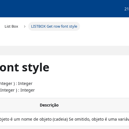
21
List Box
LISTBOX Get row font style
ont style
Integer ) : Integer
 Integer ) : Integer
Descrição
objeto é um nome de objeto (cadeia) Se omitido, objeto é uma variá