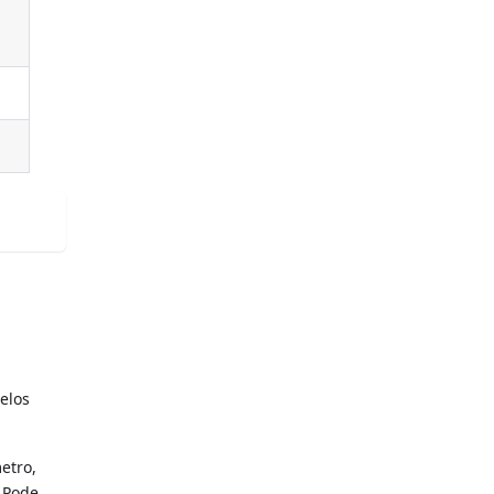
elos
etro,
. Pode