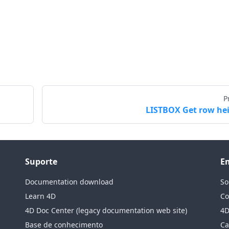
P
LISTBOX Get row he
Suporte
E
Documentation download
So
Learn 4D
Co
4D Doc Center (legacy documentation web site)
4D
Base de conhecimento
Ca