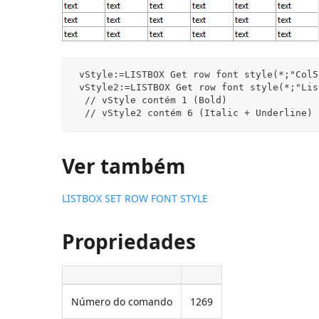
 vStyle:=LISTBOX Get row font style(*;"Col5
 vStyle2:=LISTBOX Get row font style(*;"Lis
  // vStyle contém 1 (Bold)
  // vStyle2 contém 6 (Italic + Underline)
Ver também
LISTBOX SET ROW FONT STYLE
Propriedades
Número do comando
1269