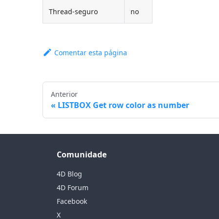
Thread-seguro
no
Comentar esta página
Anterior
LISTBOX Get row color as number
Comunidade
4D Blog
4D Forum
Facebook
X