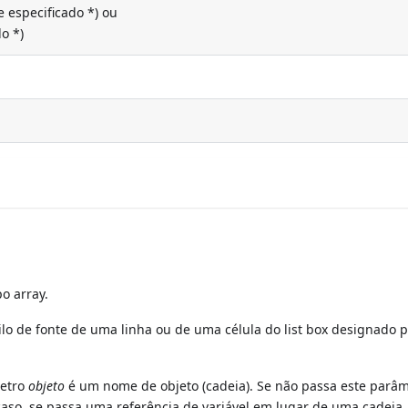
 especificado *) ou
do *)
o array.
ilo de fonte de uma linha ou de uma célula do list box designado p
metro
objeto
é um nome de objeto (cadeia). Se não passa este parâm
caso, se passa uma referência de variável em lugar de uma cadeia