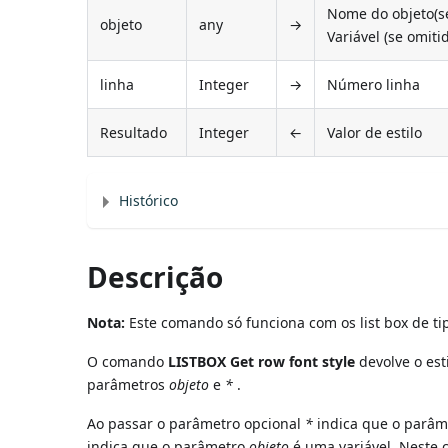
Nome do objeto(se
objeto
any
→
Variável (se omiti
linha
Integer
→
Número linha
Resultado
Integer
←
Valor de estilo
Histórico
Descrição
Nota:
Este comando só funciona com os list box de tip
O comando
LISTBOX Get row font style
devolve o est
parâmetros
objeto
e
*
.
Ao passar o parâmetro opcional
*
indica que o parâ
indica que o parâmetro
objeto
é uma variável. Neste 