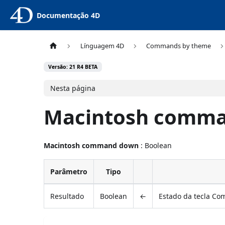
Documentação 4D
Línguagem 4D
Commands by theme
Versão: 21 R4 BETA
Nesta página
Macintosh comm
Macintosh command down
: Boolean
Parâmetro
Tipo
Resultado
Boolean
←
Estado da tecla Co